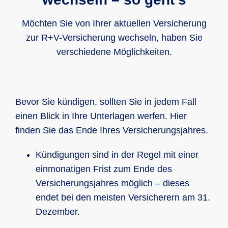
zum Tragen kommt. Sie ist in allen Kfz-
Mit diesem geringen Jahresbeitrag
Haftpflichtversicherungstarifen der R+V
profitieren Sie unterwegs sowohl in
Möchten Sie von Ihrer aktuellen Versicherung
enthalten.
Deutschland als auch im europäischen
zur R+V-Versicherung wechseln, haben Sie
Ausland im Falle einer Panne, eines
verschiedene Möglichkeiten.
Unfalls oder Diebstahls von
umfangreichen Service- und
Unterstützungsleistungen. Dies fängt an
Bevor Sie kündigen, sollten Sie in jedem Fall
bei der
Pannenhilfe und Abschleppen
einen Blick in Ihre Unterlagen werfen. Hier
sowie einem
Mietwagen als
finden Sie das Ende Ihres Versicherungsjahres.
Ersatzfahrzeug
für die Dauer der
Reparatur.
Kündigungen sind in der Regel mit einer
einmonatigen Frist zum Ende des
Auch ein Reiseschutzbrief ist enthalten,
Versicherungsjahres möglich – dieses
der Leistungen wie
endet bei den meisten Versicherern am 31.
Krankenrücktransport
oder die
Dezember.
Vermittlung ärztlicher Betreuung