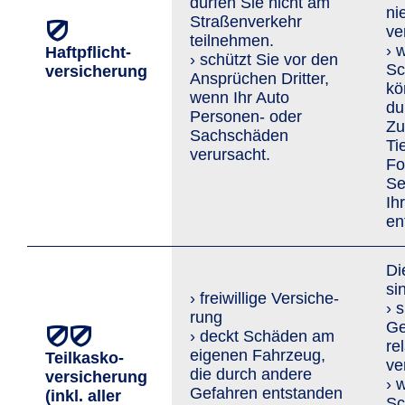
dürfen Sie nicht am
ni
Straßenverkehr
ve
teilnehmen.
› 
Haftpflicht­
› schützt Sie vor den
Sc
versicherung
An­sprü­chen Dritter,
kö
wenn Ihr Auto
du
Personen- oder
Zu
Sachschäden
Ti
verursacht.
Fo
Se
Ih
en
Di
si
› freiwillige Versi­che­
› 
rung
Ge
› deckt Schäden am
re
eigenen Fahrzeug,
Teilkasko­
ve
die durch andere
versicherung
› 
Gefahren entstanden
(inkl. aller
Sc