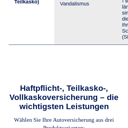
› 
Teil­kasko)
Van­da­lis­mus
lä
si
di
Ih
Sc
(S
Haftpflicht-, Teilkasko-,
Vollkaskoversicherung – die
wichtigsten Leistungen
Wählen Sie Ihre Autoversicherung aus drei
Produktvarianten: