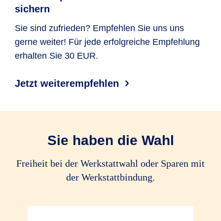
Rabattschutz
sichern
Ersatz von Schäden durch Erdbeben,
Lawinen (auch Dach­lawinen), Muren
Ersatz von Schäden durch Tier­kollision
optional
optional
Sie sind zufrieden? Empfehlen Sie uns uns
und Vulkan­ausbruch
gerne weiter! Für jede erfolgreiche Empfehlung
Haar­wild im
erhalten Sie 30 EUR.
Sinne des
Alle Tiere
Alle Tiere
Bundes­jagd­
gesetzes
Jetzt weiterempfehlen
Fährrisiko
Reinigungskosten bei Glasbruch
Schlinger­schäden
Sie haben die Wahl
Leuchtmittelkosten
Freiheit bei der Werkstattwahl oder Sparen mit
der Werkstattbindung.
Ersatz von Garagen­tor­öffner
Rekalibrierungskosten von FAS
bis 100 EUR
bis 100 EUR