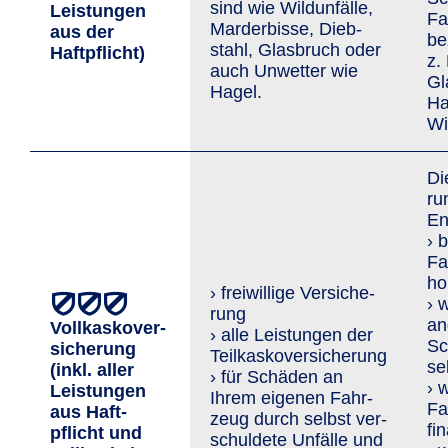
sind wie Wild­unfälle,
Leis­tungen
Fa
Marder­bisse, Dieb­
aus der
be
stahl, Glasbruch oder
Haftpflicht)
z.
auch Un­wetter wie
Gl
Hagel.
Ha
Wi
Di
ru
En
› 
Fa
ho
› freiwillige Ver­siche­
› 
rung
an
Vollkaskover­
› alle Leistungen der
Sc
sicherung
Teilkaskoversicherung
se
(inkl. aller
› für Schäden an
› 
Leis­tungen
Ihrem eigenen Fahr­
Fa
aus Haft­
zeug durch selbst ver­
fi
pflicht und
schuldete Unfälle und