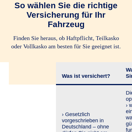
So wählen Sie die richtige
Versicherung für Ihr
Fahrzeug
Finden Sie heraus, ob Haftpflicht, Teilkasko
oder Vollkasko am besten für Sie geeignet ist.
Wa
Was ist versichert?
Si
Di
op
› 
ei
› Gesetzlich
wa
vorgeschrieben in
gü
Deutschland – ohne
fu