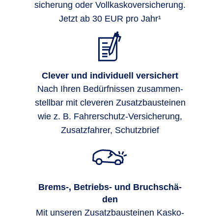
siche­rung oder Voll­kasko­ver­siche­rung.
Jetzt ab 30 EUR pro Jahr¹
Clever und individuell versichert
Nach Ihren Bedürf­nissen zu­sammen­
stell­bar mit cleveren Zusatz­bau­stei­nen
wie z. B. Fahrer­schutz-Ver­siche­rung,
Zusatz­fahrer, Schutz­brief
Brems-, Be­triebs- und Bruch­schä­
den
Mit unseren Zusatzbausteinen Kasko-