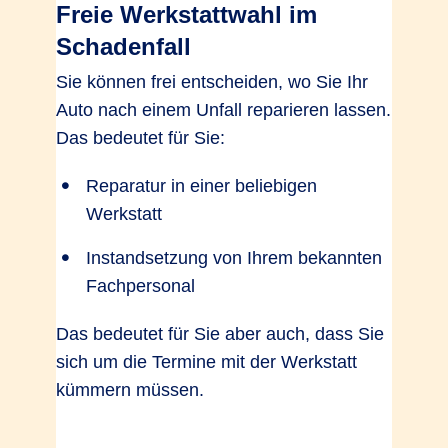
Freie Werkstattwahl im
Schadenfall
Verzicht auf Selbstbeteiligung bei
Sie können frei entscheiden, wo Sie Ihr
Glasreparatur
Auto nach einem Unfall reparieren lassen.
Ja, bei
Ja, bei
Ja, bei
Das bedeutet für Sie:
Partner­werk­
Partner­werk­
Partner­werk­
statt
statt
statt
Reparatur in einer beliebigen
Werkstatt
Mobilitätspauschale bei Entwendung
Instandsetzung von Ihrem bekannten
bis 500 EUR
Fachpersonal
Das bedeutet für Sie aber auch, dass Sie
sich um die Termine mit der Werkstatt
kümmern müssen.