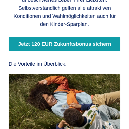
vielfältige Anlageformen, um eine optimale
Selbstverständlich gelten alle attraktiven
Verteilung zu erreichen. Investitionen erfolgen
Konditionen und Wahlmöglichkeiten auch für
grundsätzlich nach dem Prinzip größtmöglicher
den Kinder-Sparplan.
Sicherheit und Rentabilität bei Sicherstellung der
jederzeitigen Liquidität.
Jetzt 120 EUR Zukunftsbonus sichern
Die Vorteile im Überblick: