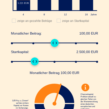
zeige an gezahlte Beträge
zeige an Startkapital
Monatlicher Beitrag:
100,00
EUR
Startkapital:
2.500,00
EUR
Monatlicher Beitrag
100,00
EUR
Chancenkapital:
Profitiert aktuell zu
gleichen Teilen von
3,05 % p. a. Zinsen*
der Wertentwicklung
auf das sichere
eines deutschen,
Kapital vor Kosten
europäischen und
im Sicherungs­
weltweiten