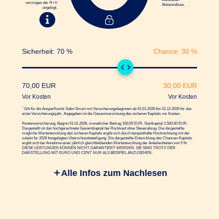
vermögen der R+V
Aktienindizes.
angelegt.
Sicherheit:
70
%
Chance:
30
%
70,00
EUR
30,00
EUR
Vor Kosten
Vor Kosten
*
Gilt für die AnsparKombi Safe+Smart mit Versicherungsbeginnen ab 01.01.2026 bis 01.12.2026 für das
erste Versicherungsjahr. Angegeben ist die Gesamtverzinsung des sicheren Kapitals vor Kosten.
Rentenversicherung, Beginn 01.01.2026, monatlicher Beitrag
100,00
EUR, Startkapital
2.500,00
EUR.
Dargestellt ist das hochgerechnete Gesamtkapital bei Rückkauf ohne Steuerabzug. Die dargestellte
mögliche Wertentwicklung des sicheren Kapitals ergibt sich durch beispielhafte Hochrechnung mit der
zuletzt für 2026 festgelegten Überschussbeteiligung. Die dargestellte Entwicklung des Chancen-Kapitals
ergibt sich bei Annahme einer jährlich gleichbleibenden Wertentwicklung der Anteileinheiten von
5
%.
DIESE LEISTUNGEN KÖNNEN NICHT GARANTIERT WERDEN. SIE SIND TROTZ DER
DARSTELLUNG MIT EURO UND CENT NUR ALS BEISPIEL ANZUSEHEN.
Alle Infos zum Nachlesen
Um Ihre Vorsorge so erfolgreich wie möglich zu
gestalten, wird Ihre Sparrate in zwei "Töpfe"
investiert: sicheres Kapital und Chancen-Kapital