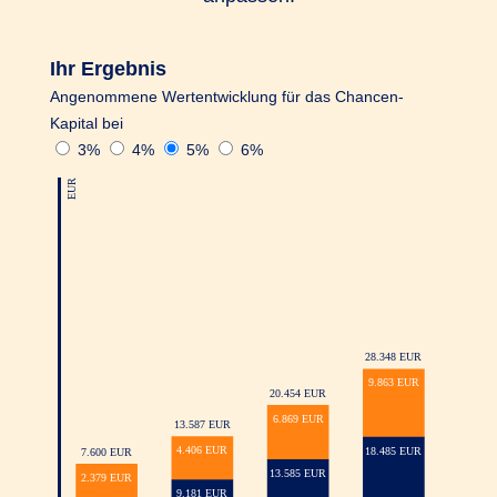
EUR betragen und es müssen mindestens 2.500
EUR Gesamtkapital in Ihrer R+V AnsparKombi
Ihr Ergebnis
Safe+Smart verbleiben.
Angenommene Wertentwicklung für das Chancen-
Kapital bei
Noch ein Vorteil: Schon zu Beginn können
3%
4%
5%
6%
Sie ein Startkapital von bis zu 20.000 EUR in
Ihren Vertrag einzahlen. Das ist jährlich ab
500 EUR möglich.