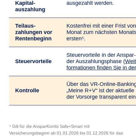
Kapital­
ausgezahlt werden.
auszahlung
Teilaus­
Kostenfrei mit einer Frist vo
zahlungen vor
Monat zum nächsten Monats
Renten­beginn
ersten⁵.
Steuer­vor­tei­le in der An­spar
Steuer­vorteile
der Aus­zah­lungs­phase (
Weit
for­ma­tio­nen finden Sie in 
Über das VR-Online-Ban­kin
Kon­trolle
„Meine R+V“ ist der aktuelle
der Vorsorge trans­parent ein­
⁴ Gilt für die AnsparKombi Safe+Smart mit
Versicherungsbeginn ab 01.01.2026 bis 01.12.2026 für das