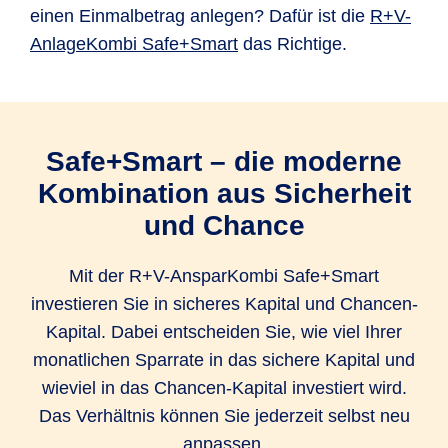
einen Einmalbetrag anlegen? Dafür ist die
R+V-
diesen nach Ihrem ganz persönlichen
AnlageKombi Safe+Smart
das Richtige.
Sicherheitsbedürfnis aufteilen: in sicheres
Kapital und in Chancen-Kapital. Das Verhältnis
zwischen sicherem Kapital und Chancen-Kapital
legen Sie selbst fest, wobei mindestens die
Safe+Smart – die moderne
Hälfte Ihrer Sparrate in das sichere Kapital fließt.
Kombination aus Sicherheit
Diese Entscheidung können Sie kostenfrei
ändern und so auf Veränderungen in Ihrem
und Chance
Leben reagieren.
Mit der R+V-AnsparKombi Safe+Smart
Sie können außerdem ganz einfach und
investieren Sie in sicheres Kapital und Chancen-
unbürokratisch Geld entnehmen. Wenn Sie eine
Kapital. Dabei entscheiden Sie, wie viel Ihrer
Teilauszahlung wünschen, ist das mit einer Frist
monatlichen Sparrate in das sichere Kapital und
von einem Monat zum nächsten Monatsersten
wieviel in das Chancen-Kapital investiert wird.
jederzeit kostenfrei möglich. Dabei gilt: der
Das Verhältnis können Sie jederzeit selbst neu
Auszahlungsbetrag muss mindestens 1.000
anpassen.