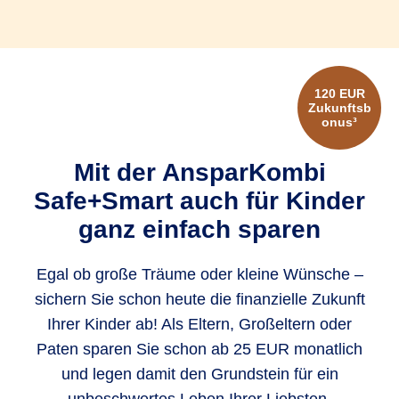
- wobei Ihr sicheres Kapital immer mindestens
50 % betragen muss.
Das Chancen-Kapital heißt so, weil es Ihnen die
120 EUR
Chance gibt, an der Wertentwicklung des
Zukunftsb
onus³
Aktienmarktes teilzuhaben. Ihr Vermögen im
„Chance-Topf“ profitiert zu gleichen Teilen von
Mit der AnsparKombi
einem deutschen, europäischen und weltweiten
Safe+Smart auch für Kinder
Aktienindex.
ganz einfach sparen
Das sichere Kapital heißt so, weil es sicher ist
und nur mehr werden kann, egal was an den
Egal ob große Träume oder kleine Wünsche –
Zins- und Kapitalmärkten passiert. Als ob Sie Ihr
sichern Sie schon heute die finanzielle Zukunft
Vermögen auf einem Tagesgeldkonto anlegen.
Ihrer Kinder ab! Als Eltern, Großeltern oder
Der große Unterschied zu Tagesgeld: Die
Paten sparen Sie schon ab 25 EUR monatlich
Betreuung Ihres Anlagevermögens erfolgt durch
und legen damit den Grundstein für ein
die erfahrenen Spezialisten der R+V. Sie nutzen
unbeschwertes Leben Ihrer Liebsten.