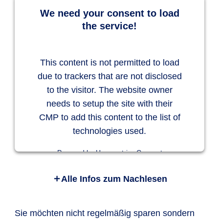
We need your consent to load
the service!
This content is not permitted to load
due to trackers that are not disclosed
to the visitor. The website owner
needs to setup the site with their
CMP to add this content to the list of
technologies used.
Powered by
Usercentrics Consent
Management Platform
Alle Infos zum Nachlesen
Die AnsparKombi Safe+Smart ist ganz einfach.
Als Anleger sparen Sie Monat für Monat einen
Sie möchten nicht regelmäßig sparen sondern
von Ihnen festgelegten Betrag an und können