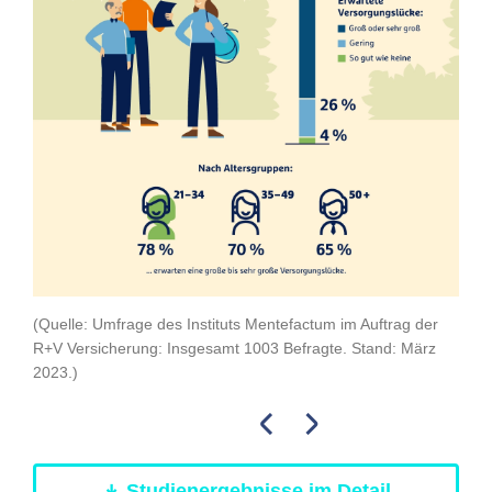
(Quelle: Umfrage des Instituts Mentefactum im Auftrag der
(Que
R+V Versicherung: Insgesamt 1003 Befragte. Stand: März
R+V 
2023.)
2023
Studienergebnisse im Detail