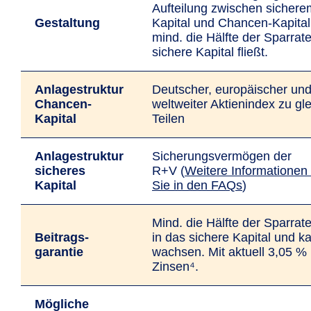
Aufteilung zwischen sichere
Gestaltung
Kapital und Chancen-Kapital
mind. die Hälfte der Sparrate
sichere Kapital fließt.
Anlagestruktur
Deutscher, europäischer un
Chancen-
weltweiter Aktienindex zu gl
Kapital
Teilen
Anlagestruktur
Sicherungs­vermögen der
sicheres
R+V (
Weitere Infor­matio­nen 
Kapital
Sie in den FAQs
)
Mind. die Hälfte der Sparrate 
Beitrags­
in das sichere Kapital und k
garantie
wachsen. Mit aktuell 3,05 %
Zinsen⁴.
Mögliche