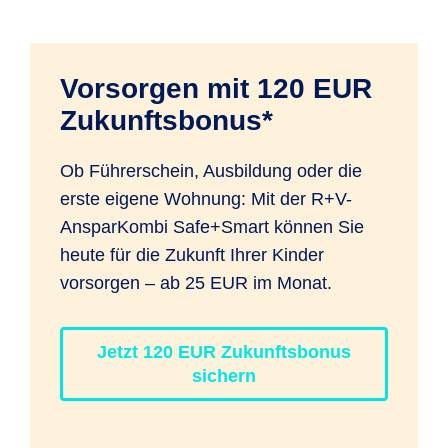
Anlagezeitraums zu erreichen gewesen
der Neuaufteilungen ist nicht begrenzt.
Rentenalter von 65 Jahren werden 18
war. Die dargestellte mögliche
% der Rente mit dem individuellen
Wertentwicklung des Gesamtkapitals
Steuersatz versteuert).
Vorsorgen mit 120 EUR
ergibt sich als Summe aus dem sicheren
Zukunftsbonus*
Kapital, basierend auf der zuletzt
festgelegten Überschussbeteiligung,
Ob Führerschein, Ausbildung oder die
sowie dem Chancen-Kapital, basierend
erste eigene Wohnung: Mit der R+V-
auf der historischen Wertentwicklung.
AnsparKombi Safe+Smart können Sie
Kosten sind in der Darstellung enthalten.
heute für die Zukunft Ihrer Kinder
Die tatsächlichen Ergebnisse können
vorsorgen – ab 25 EUR im Monat.
höher oder niedriger als die angegebenen
Werte sein.
Die dargestellten möglichen
Jetzt 120 EUR Zukunftsbonus
Werte dienen ausschließlich
sichern
Illustrationszwecken. Bisherige und
künftige Jahresrenditen können daraus
nicht abgeleitet werden.