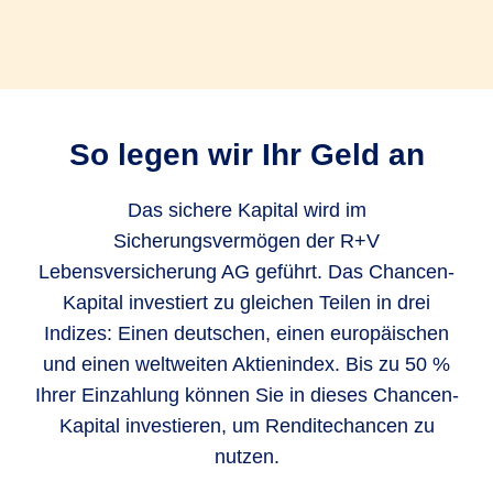
investiert: sicheres Kapital und Chancen-Kapital
- wobei Ihr sicheres Kapital immer mindestens
50 % betragen muss.
Das Chancen-Kapital heißt so, weil es Ihnen die
So legen wir Ihr Geld an
Chance gibt, an der Wertentwicklung des
Aktienmarktes teilzuhaben. Ihr Vermögen im
Das sichere Kapital wird im
„Chance-Topf“ profitiert zu gleichen Teilen von
Sicherungsvermögen der R+V
einem deutschen, europäischen und weltweiten
Lebensversicherung AG geführt. Das Chancen-
Aktienindex.
Kapital investiert zu gleichen Teilen in drei
Indizes: Einen deutschen, einen europäischen
Das sichere Kapital heißt so, weil es sicher ist
und einen weltweiten Aktienindex. Bis zu 50 %
und nur mehr werden kann, egal was an den
Ihrer Einzahlung können Sie in dieses Chancen-
Zins- und Kapitalmärkten passiert. Als ob Sie Ihr
Kapital investieren, um Renditechancen zu
Vermögen auf einem Tagesgeldkonto anlegen.
nutzen.
Der große Unterschied zu Tagesgeld: Die