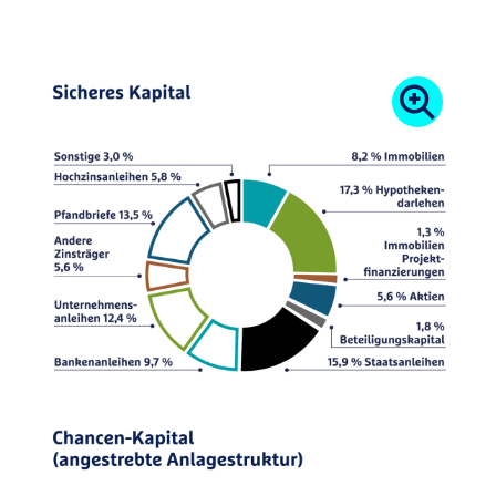
Betreuung Ihres Anlagevermögens erfolgt durch
die erfahrenen Spezialisten der R+V. Sie nutzen
vielfältige Anlageformen, um eine optimale
Verteilung zu erreichen. Investitionen erfolgen
grundsätzlich nach dem Prinzip größtmöglicher
Sicherheit und Rentabilität bei Sicherstellung der
jederzeitigen Liquidität.