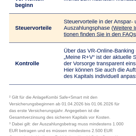
beginn
Steuer­vor­tei­le in der An­spar-
Steuer­­vor­teile
Aus­zah­lungs­phase (
Weitere In
tio­nen finden Sie in den FAQs
Über das VR-Online-Ban­king
„Meine R+V“ ist der aktuelle 
Kon­trolle
der Vorsorge trans­parent ein­s
Hier können Sie auch die Auft
des Kapitals individuell anpa
² Gilt für die AnlageKombi Safe+Smart mit den
Versicherungsbeginnen ab 01.04.2026 bis 01.06.2026 für
das erste Versicherungsjahr. Angegeben ist die
Gesamtverzinsung des sicheren Kapitals vor Kosten.
³ Dabei gilt: der Auszahlungsbetrag muss mindestens 1.000
EUR betragen und es müssen mindestens 2.500 EUR