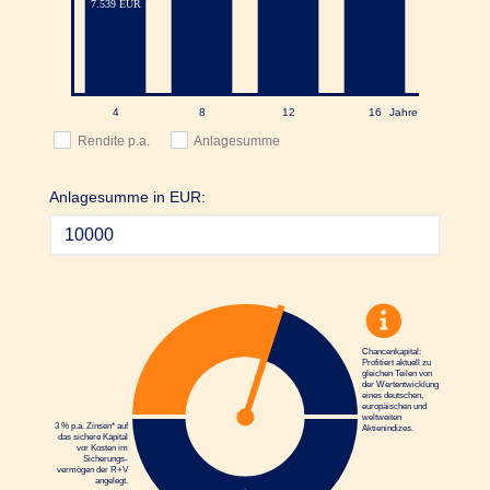
Rendite p.a.
Anlagesumme
Anlagesumme in EUR:
Chancenkapital:
Profitiert aktuell zu
gleichen Teilen von
der Wertentwicklung
eines deutschen,
europäischen und
weltweiten
3 % p.a. Zinsen* auf
Aktienindizes.
das sichere Kapital
vor Kosten im
Sicherungs­
vermögen der R+V
angelegt.