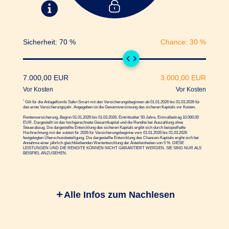
Sicherheit:
70
%
Chance:
30
%
7.000,00
EUR
3.000,00
EUR
Vor Kosten
Vor Kosten
*
Gilt für die AnlageKombi Safe+Smart mit den Versicherungs­beginnen ab 01.01.2026 bis 01.03.2026 für
das erste Versicherungs­jahr. Angegeben ist die Gesamt­verzinsung des sicheren Kapitals vor Kosten.
Rentenversicherung, Beginn 01.01.2026 bis 01.03.2026, Eintrittsalter 50 Jahre, Einmalbeitrag
10.000,00
EUR. Dargestellt ist das hochgerechnete Gesamtkapital und die Rendite bei Auszahlung ohne
Steuerabzug. Die dargestellte Entwicklung des sicheren Kapitals ergibt sich durch beispielhafte
Hochrechnung mit der zuletzt für 2026 für Versicherungsbeginne vom 01.01.2026 bis 01.03.2026
festgelegten Überschussbeteiligung. Die dargestellte Entwicklung des Chancen-Kapitals ergibt sich bei
Annahme einer jährlich gleichbleibenden Wertentwicklung der Anteileinheiten von
5
%. DIESE
LEISTUNGEN UND DIE RENDITE KÖNNEN NICHT GARANTIERT WERDEN. SIE SIND NUR ALS
BEISPIEL ANZUSEHEN.
Alle Infos zum Nachlesen
Um Ihre Vorsorge so erfolgreich wie möglich zu
gestalten, wird Ihre Sparrate in zwei "Töpfe"