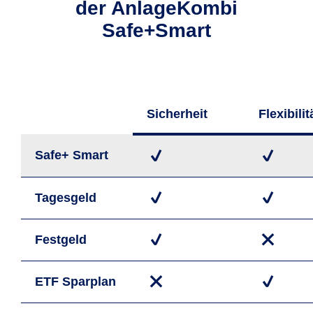
der AnlageKombi
Safe+Smart
Sicher­heit
Flexi­bilit
Safe+ Smart
Tages­geld
Fest­geld
ETF Spar­plan