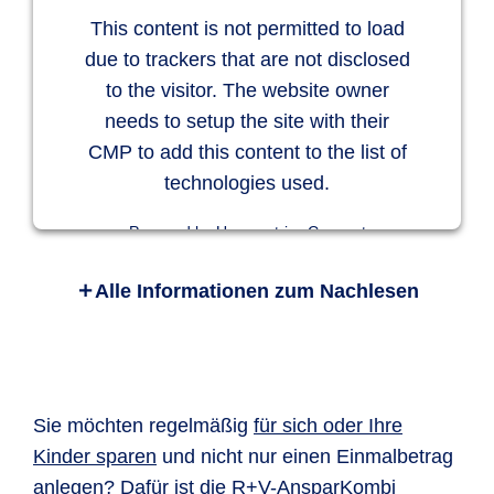
This content is not permitted to load
due to trackers that are not disclosed
to the visitor. The website owner
needs to setup the site with their
CMP to add this content to the list of
technologies used.
Powered by
Usercentrics Consent
Management Platform
Alle Informationen zum Nachlesen
R+V-AnlageKombi Safe+Smart ist eine
Rentenversicherung. Wie beim Tagesgeld legen
Sie Ihr Vermögen so an, dass Sie jederzeit
darüber verfügen können. Damit erhalten Sie
den finanziellen Spielraum, sich auch spontan
Sie möchten regelmäßig
für sich oder Ihre
Wünsche erfüllen zu können. Durch die
Kinder sparen
und nicht nur einen Einmalbetrag
moderne Gestaltung können Sie aber
anlegen? Dafür ist die
R+V-AnsparKombi