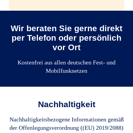
Quelle: R+V
Wir beraten Sie gerne direkt
Die bereitgestellten Informationen wurden
per Telefon oder persönlich
mit großer Sorgfalt erstellt und geprüft.
vor Ort
Für die Richtigkeit der gemachten
Angaben kann jedoch keine Gewähr
Kostenfrei aus allen deutschen Fest- und
übernommen werden.
Mobilfunknetzen
Nachhaltigkeit
Nachhaltigkeitsbezogene Informationen gemäß
der Offenlegungsverordnung ((EU) 2019/2088)