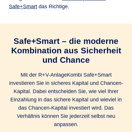
gleichzeitig von Renditechancen am
Safe+Smart
das Richtige.
Kapitalmarkt profitieren. So legen Sie Ihr
Vermögen flexibel an, haben aber trotzdem eine
Geldanlage, die Rendite erwirtschaftet.
Safe+Smart – die moderne
Das Verhältnis zwischen sicherem Kapital und
Kombination aus Sicherheit
Chancen-Kapital legen Sie selbst fest, wobei
und Chance
mindestens die Hälfte Ihrer Einzahlung in das
sichere Kapital fließt. Diese Entscheidung
Mit der R+V-AnlageKombi Safe+Smart
können Sie jederzeit kostenfrei ändern und so
investieren Sie in sicheres Kapital und Chancen-
auf Veränderungen in Ihrem Leben reagieren.
Kapital. Dabei entscheiden Sie, wie viel Ihrer
Einzahlung in das sichere Kapital und wieviel in
Sie können außerdem ganz einfach und
das Chancen-Kapital investiert wird. Das
unbürokratisch Geld entnehmen. Wenn Sie
Verhältnis können Sie jederzeit selbst neu
spontan eine Teilauszahlung wünschen, ist das
anpassen.
mit einer Frist von einem Monat zum nächsten