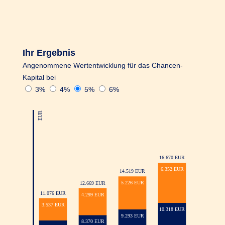
Monatsersten jederzeit kostenfrei möglich.
Dabei gilt: der Auszahlungsbetrag muss
mindestens 1.000 EUR betragen und es müssen
mindestens 2.500 EUR Gesamtkapital in Ihrem
Ihr Ergebnis
R+V-AnlageKombi Safe+Smart Konto
Angenommene Wertentwicklung für das Chancen-
verbleiben.
Kapital bei
3%
4%
5%
6%
Noch ein Vorteil: Sie können jedes Jahr ab
500 EUR bis maximal 20.000 EUR
Zuzahlungen leisten.