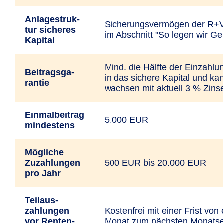
Anlage­struk­
Siche­­r­ungs­­­ver­mö­­­gen der R
tur sicheres
im Abschnitt "So legen wir Ge
Kapital
Mind. die Hälfte der Einzahlun
Bei­trags­­ga­
in das sichere Kapital und ka
ran­tie
wachsen mit aktuell 3 % Zins
Einmalbeitrag
5.000 EUR
mindestens
Mög­liche
Zuzah­lun­gen
500 EUR bis 20.000 EUR
pro Jahr
Teil­aus­
zahlun­gen
Kostenfrei mit einer Frist von
vor Renten­­
Monat zum nächsten Monatse