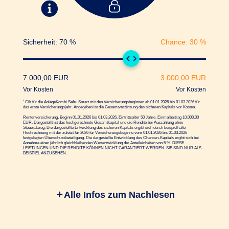
Sicherheit:
70
%
Chance:
30
%
7.000,00
EUR
3.000,00
EUR
Vor Kosten
Vor Kosten
*
Gilt für die AnlageKombi Safe+Smart mit den Versicherungs­beginnen ab 01.01.2026 bis 01.03.2026 für
das erste Versicherungs­jahr. Angegeben ist die Gesamt­verzinsung des sicheren Kapitals vor Kosten.
Rentenversicherung, Beginn 01.01.2026 bis 01.03.2026, Eintrittsalter 50 Jahre, Einmalbeitrag
10.000,00
EUR. Dargestellt ist das hochgerechnete Gesamtkapital und die Rendite bei Auszahlung ohne
Steuerabzug. Die dargestellte Entwicklung des sicheren Kapitals ergibt sich durch beispielhafte
Hochrechnung mit der zuletzt für 2026 für Versicherungsbeginne vom 01.01.2026 bis 01.03.2026
festgelegten Überschussbeteiligung. Die dargestellte Entwicklung des Chancen-Kapitals ergibt sich bei
Annahme einer jährlich gleichbleibenden Wertentwicklung der Anteileinheiten von
5
%. DIESE
LEISTUNGEN UND DIE RENDITE KÖNNEN NICHT GARANTIERT WERDEN. SIE SIND NUR ALS
BEISPIEL ANZUSEHEN.
Alle Infos zum Nachlesen
Um Ihre Vorsorge so erfolgreich wie möglich zu
gestalten, wird Ihre Sparrate in zwei "Töpfe"