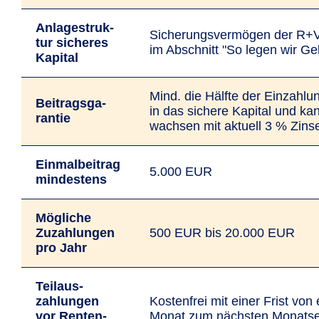
Anlage­struk­
Siche­­r­ungs­­­ver­mö­­­gen der R
tur sicheres
im Abschnitt "So legen wir Ge
Kapital
Mind. die Hälfte der Einzahlun
Bei­trags­­ga­
in das sichere Kapital und ka
ran­tie
wachsen mit aktuell 3 % Zins
Einmalbeitrag
5.000 EUR
mindestens
Mög­liche
Zuzah­lun­gen
500 EUR bis 20.000 EUR
pro Jahr
Teil­aus­
zahlun­gen
Kostenfrei mit einer Frist von
vor Renten­­
Monat zum nächsten Monatse