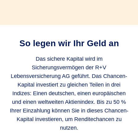
investiert: sicheres Kapital und Chancen-Kapital
- wobei Ihr sicheres Kapital immer mindestens
50 % betragen muss.
Das Chancen-Kapital heißt so, weil es Ihnen die
So legen wir Ihr Geld an
Chance gibt, an der Wertentwicklung des
Aktienmarktes teilzuhaben. Ihr Vermögen im
Das sichere Kapital wird im
„Chance-Topf“ profitiert zu gleichen Teilen von
Sicherungsvermögen der R+V
einem deutschen, europäischen und weltweiten
Lebensversicherung AG geführt. Das Chancen-
Aktienindex.
Kapital investiert zu gleichen Teilen in drei
Indizes: Einen deutschen, einen europäischen
Das sichere Kapital heißt so, weil es sicher ist
und einen weltweiten Aktienindex. Bis zu 50 %
und nur mehr werden kann, egal was an den
Ihrer Einzahlung können Sie in dieses Chancen-
Zins- und Kapitalmärkten passiert. Als ob Sie Ihr
Kapital investieren, um Renditechancen zu
Vermögen auf einem Tagesgeldkonto anlegen.
nutzen.
Der große Unterschied zu Tagesgeld: Die