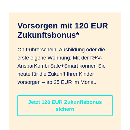
Anlagezeitraums zu erreichen gewesen
der Neuaufteilungen ist nicht begrenzt.
Rentenalter von 65 Jahren werden 18
war. Die dargestellte mögliche
% der Rente mit dem individuellen
Wertentwicklung des Gesamtkapitals
Steuersatz versteuert).
Vorsorgen mit 120 EUR
ergibt sich als Summe aus dem sicheren
Zukunftsbonus*
Kapital, basierend auf der zuletzt
festgelegten Überschussbeteiligung,
Ob Führerschein, Ausbildung oder die
sowie dem Chancen-Kapital, basierend
erste eigene Wohnung: Mit der R+V-
auf der historischen Wertentwicklung.
AnsparKombi Safe+Smart können Sie
Kosten sind in der Darstellung enthalten.
heute für die Zukunft Ihrer Kinder
Die tatsächlichen Ergebnisse können
vorsorgen – ab 25 EUR im Monat.
höher oder niedriger als die angegebenen
Werte sein.
Die dargestellten möglichen
Jetzt 120 EUR Zukunftsbonus
Werte dienen ausschließlich
sichern
Illustrationszwecken. Bisherige und
künftige Jahresrenditen können daraus
nicht abgeleitet werden.