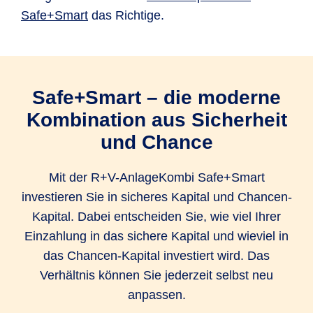
gleichzeitig von Renditechancen am
Safe+Smart
das Richtige.
Kapitalmarkt profitieren. So legen Sie Ihr
Vermögen flexibel an, haben aber trotzdem eine
Geldanlage, die Rendite erwirtschaftet.
Safe+Smart – die moderne
Das Verhältnis zwischen sicherem Kapital und
Kombination aus Sicherheit
Chancen-Kapital legen Sie selbst fest, wobei
und Chance
mindestens die Hälfte Ihrer Einzahlung in das
sichere Kapital fließt. Diese Entscheidung
Mit der R+V-AnlageKombi Safe+Smart
können Sie jederzeit kostenfrei ändern und so
investieren Sie in sicheres Kapital und Chancen-
auf Veränderungen in Ihrem Leben reagieren.
Kapital. Dabei entscheiden Sie, wie viel Ihrer
Einzahlung in das sichere Kapital und wieviel in
Sie können außerdem ganz einfach und
das Chancen-Kapital investiert wird. Das
unbürokratisch Geld entnehmen. Wenn Sie
Verhältnis können Sie jederzeit selbst neu
spontan eine Teilauszahlung wünschen, ist das
anpassen.
mit einer Frist von einem Monat zum nächsten