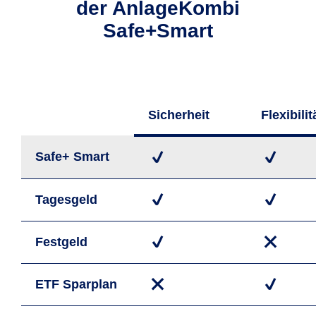
der AnlageKombi
Safe+Smart
Sicher­heit
Flexi­bilit
Safe+ Smart
Tages­geld
Fest­geld
ETF Spar­plan