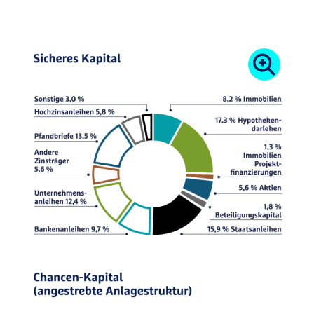
Betreuung Ihres Anlagevermögens erfolgt durch
die erfahrenen Spezialisten der R+V. Sie nutzen
vielfältige Anlageformen, um eine optimale
Verteilung zu erreichen. Investitionen erfolgen
grundsätzlich nach dem Prinzip größtmöglicher
Sicherheit und Rentabilität bei Sicherstellung der
jederzeitigen Liquidität.