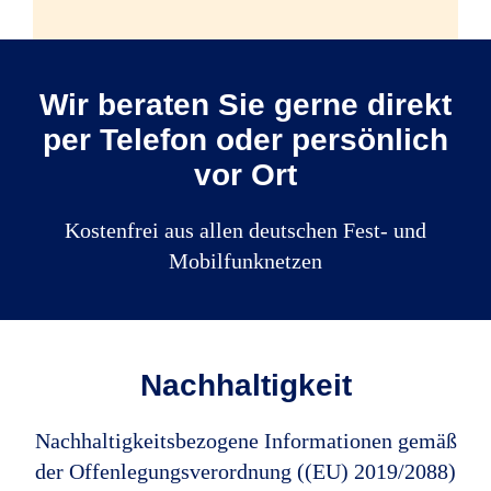
Quelle: R+V
Wir beraten Sie gerne direkt
Die bereitgestellten Informationen wurden
per Telefon oder persönlich
mit großer Sorgfalt erstellt und geprüft.
vor Ort
Für die Richtigkeit der gemachten
Angaben kann jedoch keine Gewähr
Kostenfrei aus allen deutschen Fest- und
übernommen werden.
Mobilfunknetzen
Nachhaltigkeit
Nachhaltigkeitsbezogene Informationen gemäß
der Offenlegungsverordnung ((EU) 2019/2088)