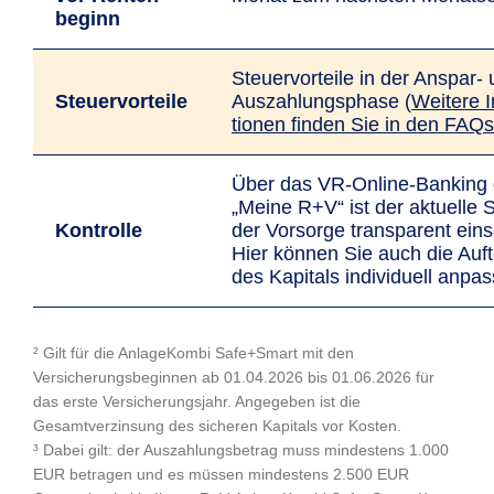
beginn
Steuer­vor­tei­le in der An­spar-
Steuer­­vor­teile
Aus­zah­lungs­phase (
Weitere In
tio­nen finden Sie in den FAQs
Über das VR-Online-Ban­king
„Meine R+V“ ist der aktuelle 
Kon­trolle
der Vorsorge trans­parent ein­s
Hier können Sie auch die Auft
des Kapitals individuell anpa
² Gilt für die AnlageKombi Safe+Smart mit den
Versicherungsbeginnen ab 01.04.2026 bis 01.06.2026 für
das erste Versicherungsjahr. Angegeben ist die
Gesamtverzinsung des sicheren Kapitals vor Kosten.
³ Dabei gilt: der Auszahlungsbetrag muss mindestens 1.000
EUR betragen und es müssen mindestens 2.500 EUR