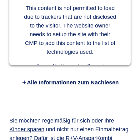
This content is not permitted to load
due to trackers that are not disclosed
to the visitor. The website owner
needs to setup the site with their
CMP to add this content to the list of
technologies used.
Powered by
Usercentrics Consent
Management Platform
Alle Informationen zum Nachlesen
R+V-AnlageKombi Safe+Smart ist eine
Rentenversicherung. Wie beim Tagesgeld legen
Sie Ihr Vermögen so an, dass Sie jederzeit
darüber verfügen können. Damit erhalten Sie
den finanziellen Spielraum, sich auch spontan
Sie möchten regelmäßig
für sich oder Ihre
Wünsche erfüllen zu können. Durch die
Kinder sparen
und nicht nur einen Einmalbetrag
moderne Gestaltung können Sie aber
anlegen? Dafür ist die
R+V-AnsparKombi