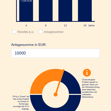
Rendite p.a.
Anlagesumme
Anlagesumme in EUR:
Chancenkapital:
Profitiert aktuell zu
gleichen Teilen von
der Wertentwicklung
eines deutschen,
europäischen und
weltweiten
3 % p.a. Zinsen* auf
Aktienindizes.
das sichere Kapital
vor Kosten im
Sicherungs­
vermögen der R+V
angelegt.