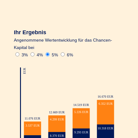
Monatsersten jederzeit kostenfrei möglich.
Dabei gilt: der Auszahlungsbetrag muss
mindestens 1.000 EUR betragen und es müssen
mindestens 2.500 EUR Gesamtkapital in Ihrem
Ihr Ergebnis
R+V-AnlageKombi Safe+Smart Konto
Angenommene Wertentwicklung für das Chancen-
verbleiben.
Kapital bei
3%
4%
5%
6%
Noch ein Vorteil: Sie können jedes Jahr ab
500 EUR bis maximal 20.000 EUR
Zuzahlungen leisten.