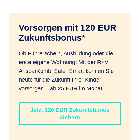
Anlagezeitraums zu erreichen gewesen
der Neuaufteilungen ist nicht begrenzt.
Rentenalter von 65 Jahren werden 18
war. Die dargestellte mögliche
% der Rente mit dem individuellen
Wertentwicklung des Gesamtkapitals
Steuersatz versteuert).
Vorsorgen mit 120 EUR
ergibt sich als Summe aus dem sicheren
Zukunftsbonus*
Kapital, basierend auf der zuletzt
festgelegten Überschussbeteiligung,
Ob Führerschein, Ausbildung oder die
sowie dem Chancen-Kapital, basierend
erste eigene Wohnung: Mit der R+V-
auf der historischen Wertentwicklung.
AnsparKombi Safe+Smart können Sie
Kosten sind in der Darstellung enthalten.
heute für die Zukunft Ihrer Kinder
Die tatsächlichen Ergebnisse können
vorsorgen – ab 25 EUR im Monat.
höher oder niedriger als die angegebenen
Werte sein.
Die dargestellten möglichen
Jetzt 120 EUR Zukunftsbonus
Werte dienen ausschließlich
sichern
Illustrationszwecken. Bisherige und
künftige Jahresrenditen können daraus
nicht abgeleitet werden.