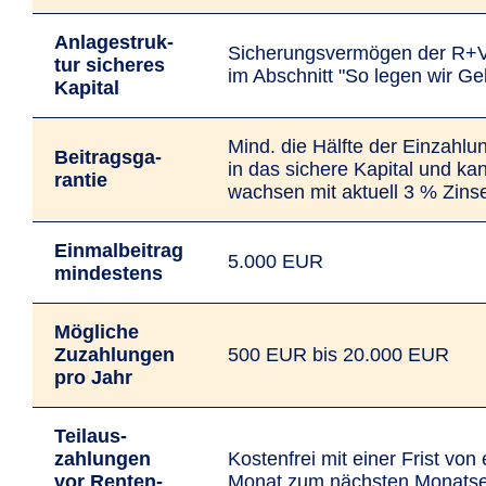
Anlage­struk­
Siche­­r­ungs­­­ver­mö­­­gen der R
tur sicheres
im Abschnitt "So legen wir Ge
Kapital
Mind. die Hälfte der Einzahlun
Bei­trags­­ga­
in das sichere Kapital und ka
ran­tie
wachsen mit aktuell 3 % Zins
Einmalbeitrag
5.000 EUR
mindestens
Mög­liche
Zuzah­lun­gen
500 EUR bis 20.000 EUR
pro Jahr
Teil­aus­
zahlun­gen
Kostenfrei mit einer Frist von
vor Renten­­
Monat zum nächsten Monatse