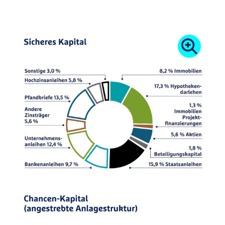
Betreuung Ihres Anlagevermögens erfolgt durch
die erfahrenen Spezialisten der R+V. Sie nutzen
vielfältige Anlageformen, um eine optimale
Verteilung zu erreichen. Investitionen erfolgen
grundsätzlich nach dem Prinzip größtmöglicher
Sicherheit und Rentabilität bei Sicherstellung der
jederzeitigen Liquidität.