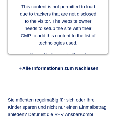
This content is not permitted to load
due to trackers that are not disclosed
to the visitor. The website owner
needs to setup the site with their
CMP to add this content to the list of
technologies used.
Powered by
Usercentrics Consent
Management Platform
Alle Informationen zum Nachlesen
R+V-AnlageKombi Safe+Smart ist eine
Rentenversicherung. Wie beim Tagesgeld legen
Sie Ihr Vermögen so an, dass Sie jederzeit
darüber verfügen können. Damit erhalten Sie
den finanziellen Spielraum, sich auch spontan
Sie möchten regelmäßig
für sich oder Ihre
Wünsche erfüllen zu können. Durch die
Kinder sparen
und nicht nur einen Einmalbetrag
moderne Gestaltung können Sie aber
anlegen? Dafür ist die
R+V-AnsparKombi