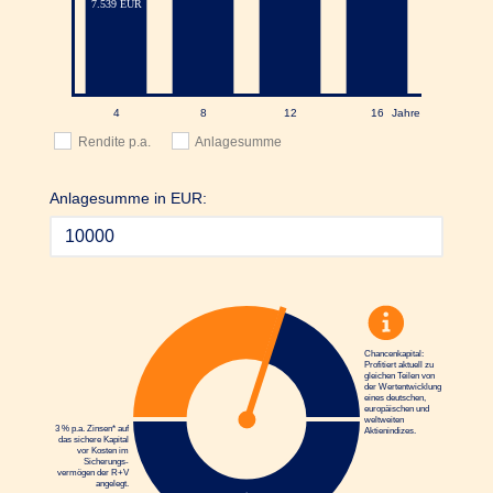
Rendite p.a.
Anlagesumme
Anlagesumme in EUR:
Chancenkapital:
Profitiert aktuell zu
gleichen Teilen von
der Wertentwicklung
eines deutschen,
europäischen und
weltweiten
3 % p.a. Zinsen* auf
Aktienindizes.
das sichere Kapital
vor Kosten im
Sicherungs­
vermögen der R+V
angelegt.