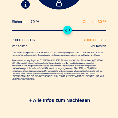
Sicherheit:
70
%
Chance:
30
%
7.000,00
EUR
3.000,00
EUR
Vor Kosten
Vor Kosten
*
Gilt für die AnlageKombi Safe+Smart mit den Versicherungs­beginnen ab 01.01.2026 bis 01.03.2026 für
das erste Versicherungs­jahr. Angegeben ist die Gesamt­verzinsung des sicheren Kapitals vor Kosten.
Rentenversicherung, Beginn 01.01.2026 bis 01.03.2026, Eintrittsalter 50 Jahre, Einmalbeitrag
10.000,00
EUR. Dargestellt ist das hochgerechnete Gesamtkapital und die Rendite bei Auszahlung ohne
Steuerabzug. Die dargestellte Entwicklung des sicheren Kapitals ergibt sich durch beispielhafte
Hochrechnung mit der zuletzt für 2026 für Versicherungsbeginne vom 01.01.2026 bis 01.03.2026
festgelegten Überschussbeteiligung. Die dargestellte Entwicklung des Chancen-Kapitals ergibt sich bei
Annahme einer jährlich gleichbleibenden Wertentwicklung der Anteileinheiten von
5
%. DIESE
LEISTUNGEN UND DIE RENDITE KÖNNEN NICHT GARANTIERT WERDEN. SIE SIND NUR ALS
BEISPIEL ANZUSEHEN.
Alle Infos zum Nachlesen
Um Ihre Vorsorge so erfolgreich wie möglich zu
gestalten, wird Ihre Sparrate in zwei "Töpfe"