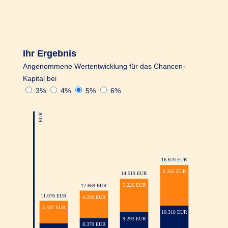
Monatsersten jederzeit kostenfrei möglich.
Dabei gilt: der Auszahlungsbetrag muss
mindestens 1.000 EUR betragen und es müssen
mindestens 2.500 EUR Gesamtkapital in Ihrem
Ihr Ergebnis
R+V-AnlageKombi Safe+Smart Konto
Angenommene Wertentwicklung für das Chancen-
verbleiben.
Kapital bei
3%
4%
5%
6%
Noch ein Vorteil: Sie können jedes Jahr ab
500 EUR bis maximal 20.000 EUR
Zuzahlungen leisten.