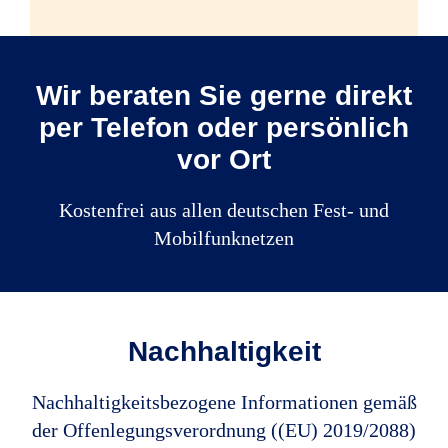
Quelle: R+V
Wir beraten Sie gerne direkt
Die bereitgestellten Informationen wurden
per Telefon oder persönlich
mit großer Sorgfalt erstellt und geprüft.
vor Ort
Für die Richtigkeit der gemachten
Angaben kann jedoch keine Gewähr
Kostenfrei aus allen deutschen Fest- und
übernommen werden.
Mobilfunknetzen
Nachhaltigkeit
Nachhaltigkeitsbezogene Informationen gemäß
der Offenlegungsverordnung ((EU) 2019/2088)