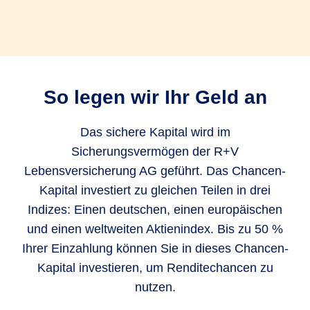
investiert: sicheres Kapital und Chancen-Kapital
- wobei Ihr sicheres Kapital immer mindestens
50 % betragen muss.
Das Chancen-Kapital heißt so, weil es Ihnen die
So legen wir Ihr Geld an
Chance gibt, an der Wertentwicklung des
Aktienmarktes teilzuhaben. Ihr Vermögen im
Das sichere Kapital wird im
„Chance-Topf“ profitiert zu gleichen Teilen von
Sicherungsvermögen der R+V
einem deutschen, europäischen und weltweiten
Lebensversicherung AG geführt. Das Chancen-
Aktienindex.
Kapital investiert zu gleichen Teilen in drei
Indizes: Einen deutschen, einen europäischen
Das sichere Kapital heißt so, weil es sicher ist
und einen weltweiten Aktienindex. Bis zu 50 %
und nur mehr werden kann, egal was an den
Ihrer Einzahlung können Sie in dieses Chancen-
Zins- und Kapitalmärkten passiert. Als ob Sie Ihr
Kapital investieren, um Renditechancen zu
Vermögen auf einem Tagesgeldkonto anlegen.
nutzen.
Der große Unterschied zu Tagesgeld: Die