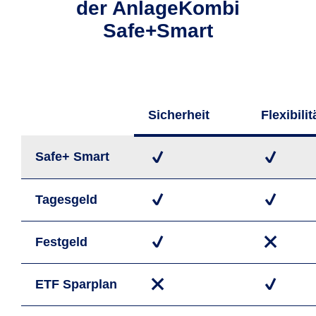
der AnlageKombi
Safe+Smart
Sicher­heit
Flexi­bilit
Safe+ Smart
Tages­geld
Fest­geld
ETF Spar­plan