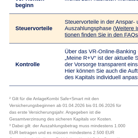
beginn
Steuer­vor­tei­le in der An­spar-
Steuer­­vor­teile
Aus­zah­lungs­phase (
Weitere In
tio­nen finden Sie in den FAQs
Über das VR-Online-Ban­king
„Meine R+V“ ist der aktuelle 
Kon­trolle
der Vorsorge trans­parent ein­s
Hier können Sie auch die Auft
des Kapitals individuell anpa
² Gilt für die AnlageKombi Safe+Smart mit den
Versicherungsbeginnen ab 01.04.2026 bis 01.06.2026 für
das erste Versicherungsjahr. Angegeben ist die
Gesamtverzinsung des sicheren Kapitals vor Kosten.
³ Dabei gilt: der Auszahlungsbetrag muss mindestens 1.000
EUR betragen und es müssen mindestens 2.500 EUR