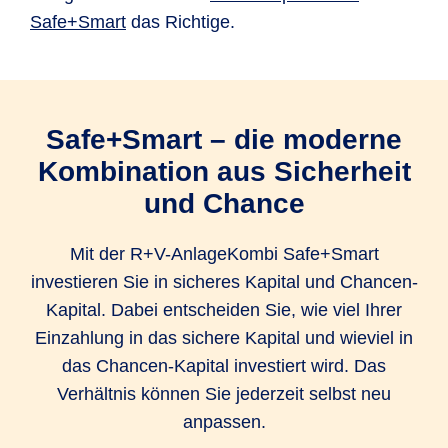
gleichzeitig von Renditechancen am
Safe+Smart
das Richtige.
Kapitalmarkt profitieren. So legen Sie Ihr
Vermögen flexibel an, haben aber trotzdem eine
Geldanlage, die Rendite erwirtschaftet.
Safe+Smart – die moderne
Das Verhältnis zwischen sicherem Kapital und
Kombination aus Sicherheit
Chancen-Kapital legen Sie selbst fest, wobei
und Chance
mindestens die Hälfte Ihrer Einzahlung in das
sichere Kapital fließt. Diese Entscheidung
Mit der R+V-AnlageKombi Safe+Smart
können Sie jederzeit kostenfrei ändern und so
investieren Sie in sicheres Kapital und Chancen-
auf Veränderungen in Ihrem Leben reagieren.
Kapital. Dabei entscheiden Sie, wie viel Ihrer
Einzahlung in das sichere Kapital und wieviel in
Sie können außerdem ganz einfach und
das Chancen-Kapital investiert wird. Das
unbürokratisch Geld entnehmen. Wenn Sie
Verhältnis können Sie jederzeit selbst neu
spontan eine Teilauszahlung wünschen, ist das
anpassen.
mit einer Frist von einem Monat zum nächsten