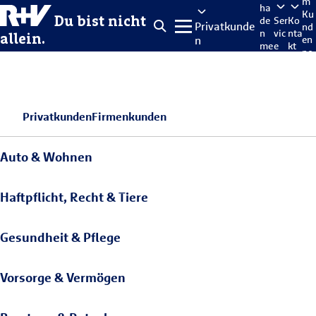
m
ha
Ku
Du bist nicht
de
Ser
Ko
Privatkunde
nd
n
vic
nta
allein.
n
en
me
e
kt
po
lde
rta
n
l
Privatkunden
Firmenkunden
Auto & Wohnen
Haftpflicht, Recht & Tiere
Gesundheit & Pflege
Vorsorge & Vermögen