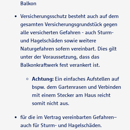
der
Balkon
Versicherung
Versicherungsschutz besteht auch auf dem
snehmer
gesamten Versicherungsgrundstück gegen
dafür die
alle versicherten Gefahren - auch Sturm-
Gefahr trägt.
und Hagelschäden sowie weitere
Eine Erhöhung auf
Naturgefahren sofern vereinbart. Dies gilt
150 EUR/m² oder
unter der Voraussetzung, dass das
200 EUR/m² ist
Balkonkraftwerk fest verankert ist.
möglich.
Achtung:
Ein einfaches Aufstellen auf
bspw. dem Gartenrasen und Verbinden
mit einem Stecker am Haus reicht
somit nicht aus.
für die im Vertrag vereinbarten Gefahren–
auch für Sturm- und Hagelschäden.