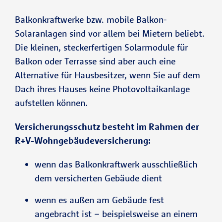
Nutzung
Gefahr trägt.
sind
Balkonkraftwerke bzw. mobile Balkon-
gilt nur für
Ableitungsro
Solaranlagen sind vor allem bei Mietern beliebt.
bis 2.500
ständig
hre der
Die kleinen, steckerfertigen Solarmodule für
EUR
bewohnte
Wasserversor
Balkon oder Terrasse sind aber auch eine
wahlweise
Zwei- oder
gung
Alternative für Hausbesitzer, wenn Sie auf dem
bis zu
Mehrfamilien
außerhalb
Dach ihres Hauses keine Photovoltaikanlage
20.000 EUR
häuser
versicherter
aufstellen können.
(mit 250
Gebäude,
EUR
Abschließbar nur
Versicherungsschutz besteht im Rahmen der
soweit diese
mit Wohngebäude
Selbstbeteili
R+V-Wohngebäudeversicherung:
comfort.
Rohre der
gung)
Entsorgung
wenn das Balkonkraftwerk ausschließlich
Abschließbar nur
versicherter
dem versicherten Gebäude dient
mit Wohngebäude
Gebäude
comfort.
oder Anlagen
wenn es außen am Gebäude fest
dienen und
angebracht ist – beispielsweise an einem