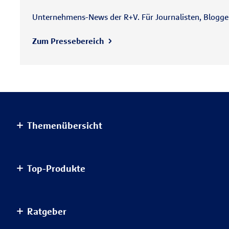
Unternehmens-News der R+V. Für Journalisten, Blogger 
Zum Pressebereich
Themenübersicht
Altersvorsorge
Top-Produkte
Haus & Wohnung
Einkommensvorsorge & Familie
AnsparKombi Safe+Smart
Ratgeber
Elektronikversicherungen
Auslandsreisekrankenversicherung