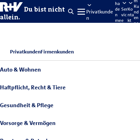
m
ha
Ku
Du bist nicht
de
Ser
Ko
Privatkunde
nd
n
vic
nta
allein.
n
en
me
e
kt
po
lde
rta
n
l
Privatkunden
Firmenkunden
Auto & Wohnen
Haftpflicht, Recht & Tiere
Gesundheit & Pflege
Vorsorge & Vermögen