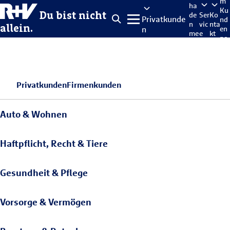
m
ha
Ku
Du bist nicht
de
Ser
Ko
Privatkunde
nd
n
vic
nta
allein.
n
en
me
e
kt
po
lde
rta
n
l
Privatkunden
Firmenkunden
Auto & Wohnen
Haftpflicht, Recht & Tiere
Gesundheit & Pflege
Vorsorge & Vermögen