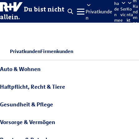
m
ha
Ku
Du bist nicht
de
Ser
Ko
Privatkunde
nd
n
vic
nta
allein.
n
en
me
e
kt
po
lde
rta
n
l
Privatkunden
Firmenkunden
Auto & Wohnen
Haftpflicht, Recht & Tiere
Gesundheit & Pflege
Vorsorge & Vermögen