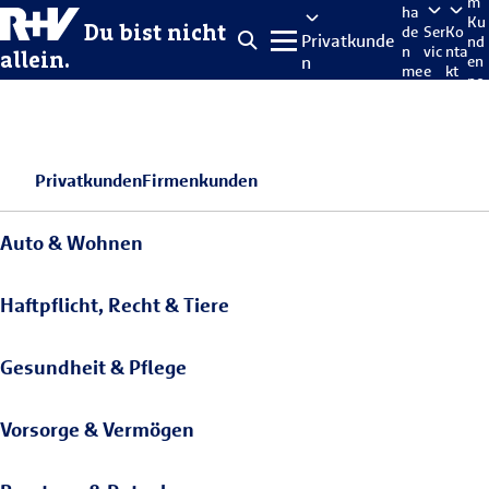
m
ha
Ku
Du bist nicht
de
Ser
Ko
Privatkunde
nd
n
vic
nta
allein.
n
en
me
e
kt
po
lde
rta
n
l
Privatkunden
Firmenkunden
Auto & Wohnen
Haftpflicht, Recht & Tiere
Gesundheit & Pflege
Vorsorge & Vermögen