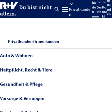
m
ha
Ku
Du bist nicht
de
Ser
Ko
Privatkunde
nd
n
vic
nta
allein.
n
en
me
e
kt
po
lde
rta
n
l
Privatkunden
Firmenkunden
Auto & Wohnen
Haftpflicht, Recht & Tiere
Gesundheit & Pflege
Vorsorge & Vermögen