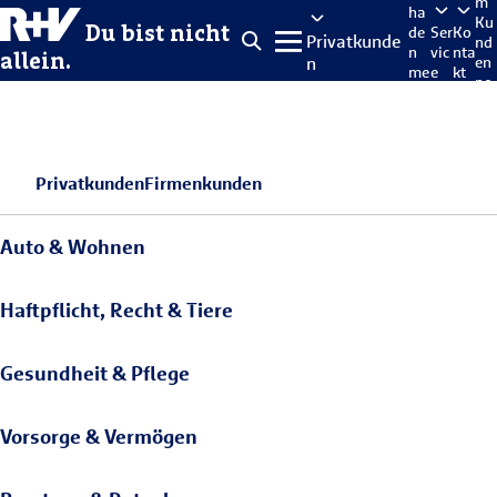
m
ha
Ku
Du bist nicht
de
Ser
Ko
Privatkunde
nd
n
vic
nta
allein.
n
en
me
e
kt
po
lde
rta
n
l
Privatkunden
Firmenkunden
Auto & Wohnen
Haftpflicht, Recht & Tiere
Gesundheit & Pflege
Vorsorge & Vermögen