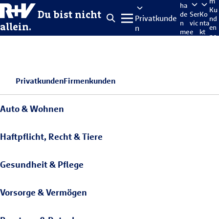
m
ha
Ku
Du bist nicht
de
Ser
Ko
Privatkunde
nd
n
vic
nta
allein.
n
en
me
e
kt
po
lde
rta
n
l
Privatkunden
Firmenkunden
Auto & Wohnen
Haftpflicht, Recht & Tiere
Gesundheit & Pflege
Vorsorge & Vermögen