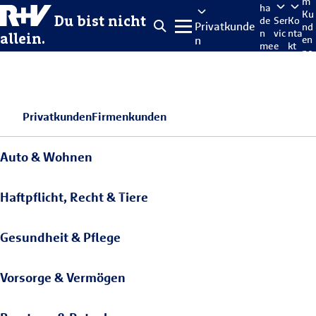
m
ha
Ku
Du bist nicht
de
Ser
Ko
Privatkunde
nd
n
vic
nta
allein.
n
en
me
e
kt
po
lde
rta
n
l
Privatkunden
Firmenkunden
Auto & Wohnen
Haftpflicht, Recht & Tiere
Gesundheit & Pflege
Vorsorge & Vermögen