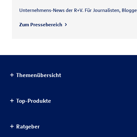
Unternehmens-News der R+V. Für Journalisten, Blogger 
Zum Pressebereich
Themenübersicht
Altersvorsorge
Top-Produkte
Haus & Wohnung
Einkommensvorsorge & Familie
AnsparKombi Safe+Smart
Ratgeber
Elektronikversicherungen
Auslandsreisekrankenversicherung