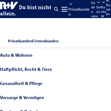
m
ha
Ku
Du bist nicht
de
Ser
Ko
Privatkunde
nd
n
vic
nta
allein.
n
en
me
e
kt
po
lde
rta
n
l
Privatkunden
Firmenkunden
Auto & Wohnen
Haftpflicht, Recht & Tiere
Gesundheit & Pflege
Vorsorge & Vermögen