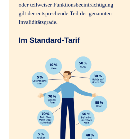
oder teilweiser Funktionsbeeinträchtigung
Sofortleistung bei schweren
gilt der entsprechende Teil der genannten
Verletzungen, z.B. Amputation einer
Invaliditätsgrade.
Hand
Im Standard-Tarif
Erhöhung des Mitwirkungsanteils
ab 35 %
ab 35 %
ab 35 %
Psychologische Beratung nach
schweren Unfällen
Folgen psychischer und nervöser
Störungen