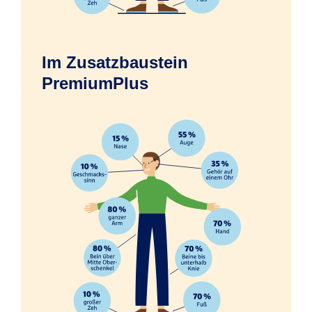
Im Zusatzbaustein
Erfrierungen infolge eines Unfalls
PremiumPlus