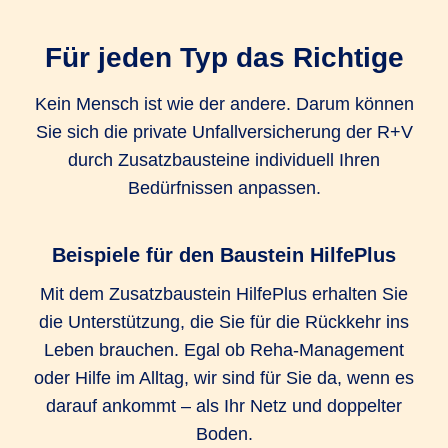
Unfall-Krankenhaustagegeld Extra
Für jeden Typ das Richtige
1.000 EUR
1.000 EUR
Kein Mensch ist wie der andere. Darum können
Sie sich die private Unfallversicherung der R+V
Unfall-Service (Bergungskosten und
durch Zusatzbausteine individuell Ihren
Serviceleistungen)
Bedürfnissen anpassen.
bis zu 25.000
bis zu 25.000
bis zu 25.000
EUR
EUR
EUR
Beispiele für den Baustein HilfePlus
Kosten für kosmetische Operationen
Mit dem Zusatzbaustein HilfePlus erhalten Sie
die Unterstützung, die Sie für die Rückkehr ins
bis zu 25.000
bis zu 25.000
bis zu 25.000
Leben brauchen. Egal ob Reha-Management
EUR
EUR
EUR
oder Hilfe im Alltag, wir sind für Sie da, wenn es
Umbaukosten
darauf ankommt – als Ihr Netz und doppelter
Boden.