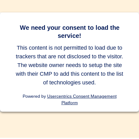
bis zu 10.000
bis zu 10.000
bis zu 10.000
EUR
EUR
EUR
Abbruch des Auslandsurlaubs
We need your consent to load the
service!
bis zu 500
bis zu 500
bis zu 500
EUR
EUR
EUR
This content is not permitted to load due to
trackers that are not disclosed to the visitor.
Auslandsreise Assistance
The website owner needs to setup the site
with their CMP to add this content to the list
of technologies used.
Vorsorgeversicherung für Kinder
Powered by
Usercentrics Consent Management
und/oder Ehe-/Lebenspartner
Platform
Tauchunfälle