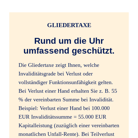
Infektionen durch Zeckenstiche
GLIEDERTAXE
(ärztliche Feststellung gilt als Unfalltag)
Rund um die Uhr
umfassend geschützt.
alle Impfschäden
Die Gliedertaxe zeigt Ihnen, welche
Invaliditätsgrade bei Verlust oder
vollständiger Funktionsunfähigkeit gelten.
Bei Verlust einer Hand erhalten Sie z. B. 55
Bewusstseinsstörungen durch
% der vereinbarten Summe bei Invalidität.
Alkoholeinfluss (beim Lenken von Kfz
Beispiel: Verlust einer Hand bei 100.000
bis 1,5 Promille)
EUR Invaliditätssumme = 55.000 EUR
Kapitalleistung (zuzüglich einer vereinbarten
monatlichen Unfall-Rente). Bei Teilverlust