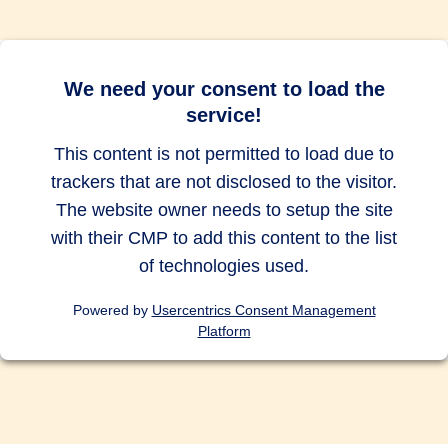
bis zu 10.000
bis zu 10.000
bis zu 10.000
EUR
EUR
EUR
Abbruch des Auslandsurlaubs
We need your consent to load the
service!
bis zu 500
bis zu 500
bis zu 500
EUR
EUR
EUR
This content is not permitted to load due to
trackers that are not disclosed to the visitor.
Auslandsreise Assistance
The website owner needs to setup the site
with their CMP to add this content to the list
of technologies used.
Vorsorgeversicherung für Kinder
Powered by
Usercentrics Consent Management
und/oder Ehe-/Lebenspartner
Platform
Tauchunfälle