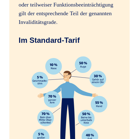
oder teilweiser Funktionsbeeinträchtigung
Sofortleistung bei schweren
gilt der entsprechende Teil der genannten
Verletzungen, z.B. Amputation einer
Invaliditätsgrade.
Hand
Im Standard-Tarif
Erhöhung des Mitwirkungsanteils
ab 35 %
ab 35 %
ab 35 %
Psychologische Beratung nach
schweren Unfällen
Folgen psychischer und nervöser
Störungen