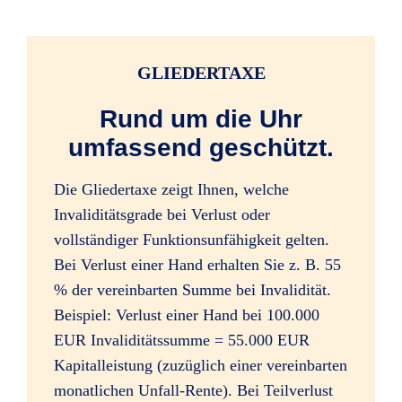
Infektionen durch Zeckenstiche
GLIEDERTAXE
(ärztliche Feststellung gilt als Unfalltag)
Rund um die Uhr
umfassend geschützt.
alle Impfschäden
Die Gliedertaxe zeigt Ihnen, welche
Invaliditätsgrade bei Verlust oder
vollständiger Funktionsunfähigkeit gelten.
Bei Verlust einer Hand erhalten Sie z. B. 55
Bewusstseinsstörungen durch
% der vereinbarten Summe bei Invalidität.
Alkoholeinfluss (beim Lenken von Kfz
Beispiel: Verlust einer Hand bei 100.000
bis 1,5 Promille)
EUR Invaliditätssumme = 55.000 EUR
Kapitalleistung (zuzüglich einer vereinbarten
monatlichen Unfall-Rente). Bei Teilverlust