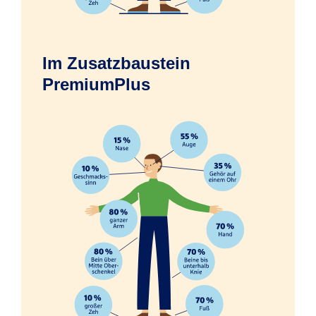
Im Zusatzbaustein
Erfrierungen infolge eines Unfalls
PremiumPlus