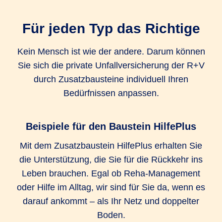
Unfall-Krankenhaustagegeld Extra
Für jeden Typ das Richtige
1.000 EUR
1.000 EUR
Kein Mensch ist wie der andere. Darum können
Sie sich die private Unfallversicherung der R+V
Unfall-Service (Bergungskosten und
durch Zusatzbausteine individuell Ihren
Serviceleistungen)
Bedürfnissen anpassen.
bis zu 25.000
bis zu 25.000
bis zu 25.000
EUR
EUR
EUR
Beispiele für den Baustein HilfePlus
Kosten für kosmetische Operationen
Mit dem Zusatzbaustein HilfePlus erhalten Sie
die Unterstützung, die Sie für die Rückkehr ins
bis zu 25.000
bis zu 25.000
bis zu 25.000
Leben brauchen. Egal ob Reha-Management
EUR
EUR
EUR
oder Hilfe im Alltag, wir sind für Sie da, wenn es
Umbaukosten
darauf ankommt – als Ihr Netz und doppelter
Boden.