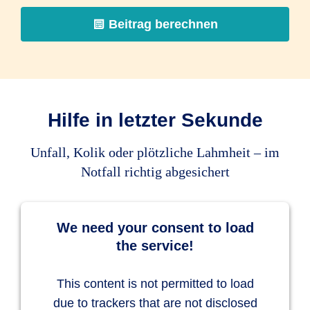
Beitrag berechnen
OP am Fesselringband
unbegrenzt
endoskopische OP an Sehnen,
Hilfe in letzter Sekunde
Sehnenscheiden, Brust- und
Bauchhöhle, Harn- und
Unfall, Kolik oder plötzliche Lahmheit – im
Geschlechtstrakt
Notfall richtig abgesichert
unbegrenzt
We need your consent to load
Chip-Operation
the service!
unbegrenzt
This content is not permitted to load
Arthroskopie und Arthrotomie
due to trackers that are not disclosed