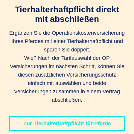
OP zur Entfernung von Tumoren,
Tier­halter­haftpflicht direkt
Organen und Organteilen
versicherte Narkoseverfahren
mit abschließen
bis 1.500
bis 500 EUR
unbegrenzt
EUR
ohne
ohne
ohne
Ergänzen Sie die Operationskostenversicherung
Einschränkung
Einschränkung
Einschränkung
Ihres Pferdes mit einer Tier­halter­haftpflicht und
OP zur Behandlung unfallbedingter und
sparen Sie doppelt.
²innerhalb der versicherten
akuter Sehnen-, Bänder-, Muskelrisse
Wie? Nach der Tarifauswahl der OP
Höchstentschädigung
und Wunden
Versicherungen im nächsten Schritt, können Sie
bis 1.500
diesen zusätzlichen Versicherungsschutz
bis 500 EUR
unbegrenzt
EUR
einfach mit auswählen und beide
Versicherungen zusammen in einem Vertrag
OP zur Behandlung von akuten und
abschließen.
lebensbedrohlichen Verletzungen /
Erkrankungen
Zur Tierhalterhaftpflicht für Pferde
bis 1.500
bis 500 EUR
unbegrenzt
EUR