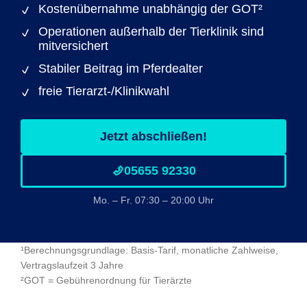
Kostenübernahme unabhängig der GOT²
Operationen außerhalb der Tierklinik sind
mitversichert
Stabiler Beitrag im Pferdealter
freie Tierarzt-/Klinikwahl
Jetzt abschließen!
05655 92330
Mo. – Fr. 07:30 – 20:00 Uhr
¹Berechnungsgrundlage: Basis-Tarif, monatliche Zahlweise,
Vertragslaufzeit 3 Jahre
²GOT = Gebührenordnung für Tierärzte