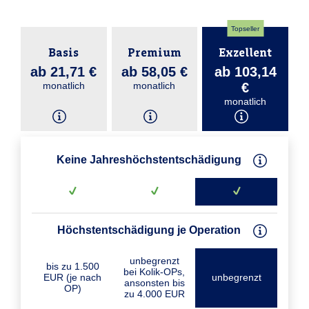
Topseller
Basis
Premium
Exzellent
ab 21,71 €
ab 58,05 €
ab 103,14
monatlich
monatlich
€
monatlich
Keine Jahreshöchstentschädigung
Höchstentschädigung je Operation
unbegrenzt
bis zu 1.500
bei Kolik-OPs,
EUR (je nach
unbegrenzt
ansonsten bis
OP)
zu 4.000 EUR