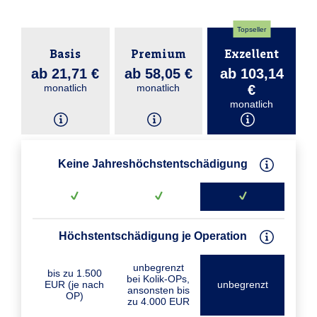
Topseller
Basis
Premium
Exzellent
ab 21,71 €
ab 58,05 €
ab 103,14
monatlich
monatlich
€
monatlich
Keine Jahreshöchstentschädigung
Höchstentschädigung je Operation
unbegrenzt
bis zu 1.500
bei Kolik-OPs,
EUR (je nach
unbegrenzt
ansonsten bis
OP)
zu 4.000 EUR