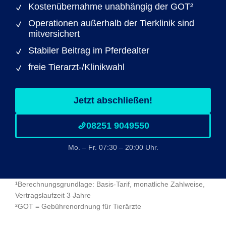
Kostenübernahme unabhängig der GOT²
Operationen außerhalb der Tierklinik sind
mitversichert
Stabiler Beitrag im Pferdealter
freie Tierarzt-/Klinikwahl
Jetzt abschließen!
08251 9049550
Mo. – Fr. 07:30 – 20:00 Uhr.
¹Berechnungsgrundlage: Basis-Tarif, monatliche Zahlweise,
Vertragslaufzeit 3 Jahre
²GOT = Gebührenordnung für Tierärzte