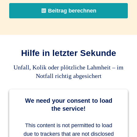
Beitrag berechnen
OP am Fesselringband
unbegrenzt
endoskopische OP an Sehnen,
Hilfe in letzter Sekunde
Sehnenscheiden, Brust- und
Bauchhöhle, Harn- und
Unfall, Kolik oder plötzliche Lahmheit – im
Geschlechtstrakt
Notfall richtig abgesichert
unbegrenzt
We need your consent to load
Chip-Operation
the service!
unbegrenzt
This content is not permitted to load
Arthroskopie und Arthrotomie
due to trackers that are not disclosed