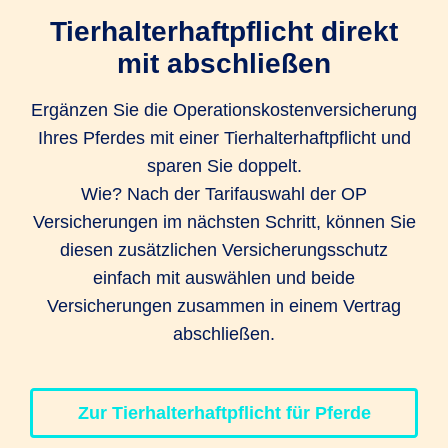
OP zur Entfernung von Tumoren,
Tier­halter­haftpflicht direkt
Organen und Organteilen
versicherte Narkoseverfahren
mit abschließen
bis 1.500
bis 500 EUR
unbegrenzt
EUR
ohne
ohne
ohne
Ergänzen Sie die Operationskostenversicherung
Einschränkung
Einschränkung
Einschränkung
Ihres Pferdes mit einer Tier­halter­haftpflicht und
OP zur Behandlung unfallbedingter und
sparen Sie doppelt.
²innerhalb der versicherten
akuter Sehnen-, Bänder-, Muskelrisse
Wie? Nach der Tarifauswahl der OP
Höchstentschädigung
und Wunden
Versicherungen im nächsten Schritt, können Sie
bis 1.500
diesen zusätzlichen Versicherungsschutz
bis 500 EUR
unbegrenzt
EUR
einfach mit auswählen und beide
Versicherungen zusammen in einem Vertrag
OP zur Behandlung von akuten und
abschließen.
lebensbedrohlichen Verletzungen /
Erkrankungen
Zur Tierhalterhaftpflicht für Pferde
bis 1.500
bis 500 EUR
unbegrenzt
EUR