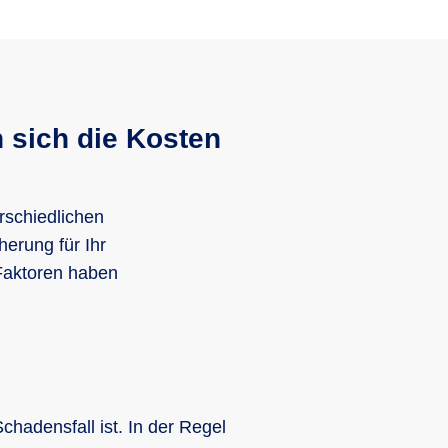
20 %
n sich die Kosten
40 %
rschiedlichen
herung für Ihr
Faktoren haben
Westeuropa
hadensfall ist. In der Regel