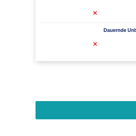
Dauernde Unbr
optional
7. Lebenstag
infolge Unfall
Dauernd
ohne
optional
infolge Unfall