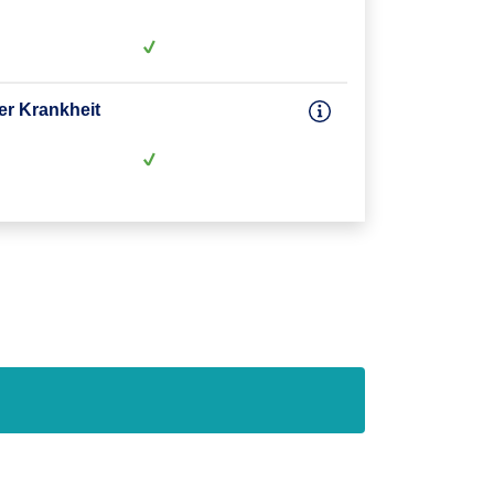
er Krankheit
7. Lebenstag
 (DZU)
8 Jahre