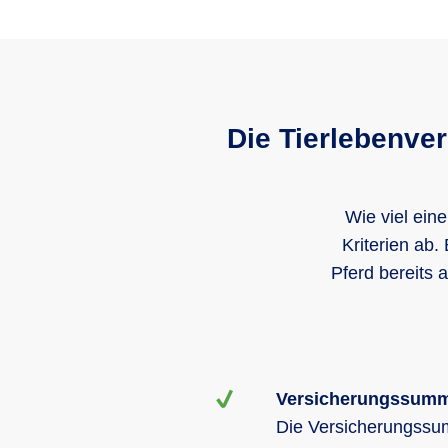
H
0 %
18 Jahre
Die Tierlebenver
20 %
Wie viel ein
Kriterien ab.
Westeuropa
Pferd bereits
Versicherungssum
Die Versicherungssumm