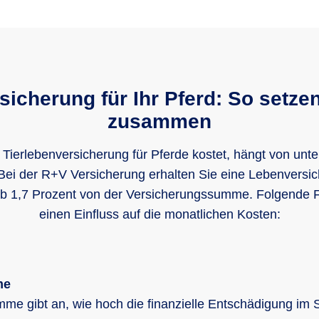
Selbstbehalt
öchstaufnahmealter bei Einschluss von Zusatzbausteinen
0 %
13 Jahre
Selbstbehalt
sicherung für Ihr Pferd: So setze
zusammen
20 %
e Tierlebenversicherung für Pferde kostet, hängt von unte
Geltungsbereich
 Bei der R+V Versicherung erhalten Sie eine Lebenversic
 ab 1,7 Prozent von der Versicherungssumme. Folgende 
Westeuropa
einen Einfluss auf die monatlichen Kosten:
me
e gibt an, wie hoch die finanzielle Entschädigung im Sc