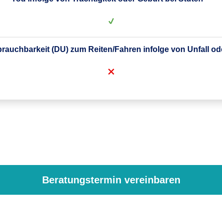
auchbarkeit (DU) zum Reiten/Fahren infolge von Unfall od
Dauernde Unbrauchbarkeit (DU) infolge Unfall
Mindestaufnahmealter
7. Lebenstag
Beratungstermin vereinbaren
Höchstaufnahmealter
e Zuchtuntauglichkeit bei gekörten/anerkannten Hengsten
13 Jahre
optional
infolge Unfall oder Krankheit