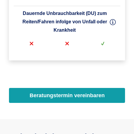
Dauernde Unbrauchbarkeit (DU) zum
Reiten/Fahren infolge von Unfall oder
Krankheit
Dauernde Unbrauchbarkeit (DU) infolge
Mindestaufnahmealter
Unfall
Beratungstermin vereinbaren
7. Lebenstag
7. Lebenstag
7. Lebenstag
optional
infolge Unfall
Höchstaufnahmealter
Dauernde Zuchtuntauglichkeit bei
ohne
13 Jahre
8 Jahre
gekörten/anerkannten Hengsten (DZU)