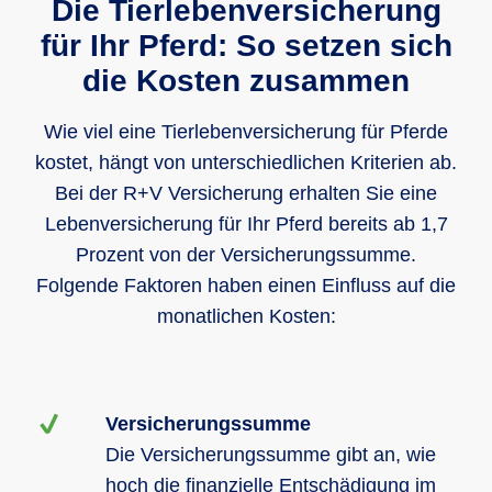
Die Tierlebenversicherung
Selbstbehalt
für Ihr Pferd: So setzen sich
optional
optional
infolge Unfall
die Kosten zusammen
infolge Unfall
oder
0 %
0 %
20 %
Krankheit
Wie viel eine Tierlebenversicherung für Pferde
Selbstbehalt
Höchstaufnahmealter bei Einschluss
kostet, hängt von unterschiedlichen Kriterien ab.
von Zusatzbausteinen
20 %
20 %
40 %
Bei der R+V Versicherung erhalten Sie eine
Lebenversicherung für Ihr Pferd bereits ab 1,7
18 Jahre
13 Jahre
Geltungsbereich
Prozent von der Versicherungssumme.
Folgende Faktoren haben einen Einfluss auf die
Westeuropa
Westeuropa
Westeuropa
monatlichen Kosten:
Versicherungssumme
Die Versicherungssumme gibt an, wie
hoch die finanzielle Entschädigung im