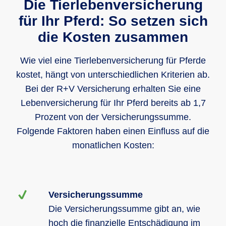
Die Tierlebenversicherung
Selbstbehalt
für Ihr Pferd: So setzen sich
optional
optional
infolge Unfall
die Kosten zusammen
infolge Unfall
oder
0 %
0 %
20 %
Krankheit
Wie viel eine Tierlebenversicherung für Pferde
Selbstbehalt
Höchstaufnahmealter bei Einschluss
kostet, hängt von unterschiedlichen Kriterien ab.
von Zusatzbausteinen
20 %
20 %
40 %
Bei der R+V Versicherung erhalten Sie eine
Lebenversicherung für Ihr Pferd bereits ab 1,7
18 Jahre
13 Jahre
Geltungsbereich
Prozent von der Versicherungssumme.
Folgende Faktoren haben einen Einfluss auf die
Westeuropa
Westeuropa
Westeuropa
monatlichen Kosten:
Versicherungssumme
Die Versicherungssumme gibt an, wie
hoch die finanzielle Entschädigung im