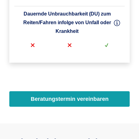
Dauernde Unbrauchbarkeit (DU) zum
Reiten/Fahren infolge von Unfall oder
Krankheit
Dauernde Unbrauchbarkeit (DU) infolge
Mindestaufnahmealter
Unfall
Beratungstermin vereinbaren
7. Lebenstag
7. Lebenstag
7. Lebenstag
optional
infolge Unfall
Höchstaufnahmealter
Dauernde Zuchtuntauglichkeit bei
ohne
13 Jahre
8 Jahre
gekörten/anerkannten Hengsten (DZU)