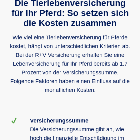
Die Tierlebenversicherung
Selbstbehalt
für Ihr Pferd: So setzen sich
optional
optional
infolge Unfall
die Kosten zusammen
infolge Unfall
oder
0 %
0 %
20 %
Krankheit
Wie viel eine Tierlebenversicherung für Pferde
Selbstbehalt
Höchstaufnahmealter bei Einschluss
kostet, hängt von unterschiedlichen Kriterien ab.
von Zusatzbausteinen
20 %
20 %
40 %
Bei der R+V Versicherung erhalten Sie eine
Lebenversicherung für Ihr Pferd bereits ab 1,7
18 Jahre
13 Jahre
Geltungsbereich
Prozent von der Versicherungssumme.
Folgende Faktoren haben einen Einfluss auf die
Westeuropa
Westeuropa
Westeuropa
monatlichen Kosten:
Versicherungssumme
Die Versicherungssumme gibt an, wie
hoch die finanzielle Entschädigung im