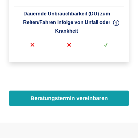
Dauernde Unbrauchbarkeit (DU) zum
Reiten/Fahren infolge von Unfall oder
Krankheit
Dauernde Unbrauchbarkeit (DU) infolge
Mindestaufnahmealter
Unfall
Beratungstermin vereinbaren
7. Lebenstag
7. Lebenstag
7. Lebenstag
optional
infolge Unfall
Höchstaufnahmealter
Dauernde Zuchtuntauglichkeit bei
ohne
13 Jahre
8 Jahre
gekörten/anerkannten Hengsten (DZU)