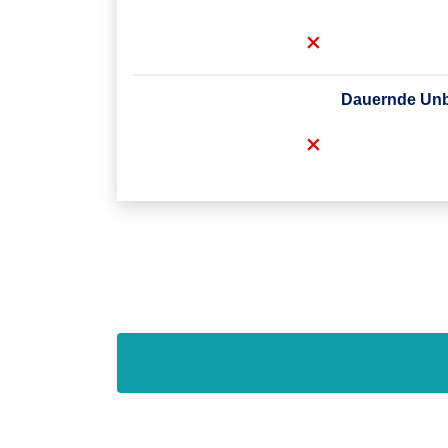
Dauernde Unbr
optional
7. Lebenstag
infolge Unfall
Dauernd
ohne
optional
infolge Unfall