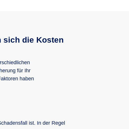
20 %
n sich die Kosten
40 %
rschiedlichen
herung für Ihr
Faktoren haben
Westeuropa
hadensfall ist. In der Regel