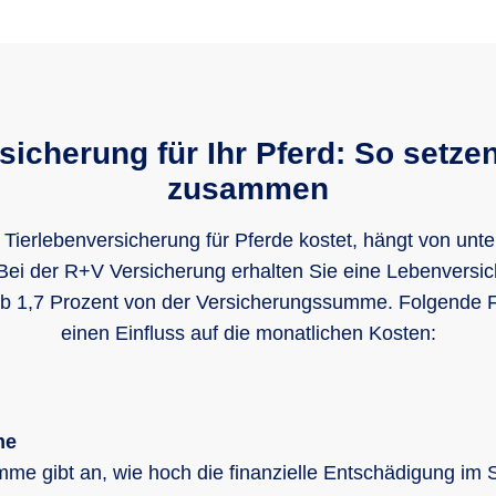
Selbstbehalt
öchstaufnahmealter bei Einschluss von Zusatzbausteinen
0 %
13 Jahre
Selbstbehalt
sicherung für Ihr Pferd: So setze
zusammen
20 %
e Tierlebenversicherung für Pferde kostet, hängt von unte
Geltungsbereich
 Bei der R+V Versicherung erhalten Sie eine Lebenversic
 ab 1,7 Prozent von der Versicherungssumme. Folgende 
Westeuropa
einen Einfluss auf die monatlichen Kosten:
me
e gibt an, wie hoch die finanzielle Entschädigung im Sc