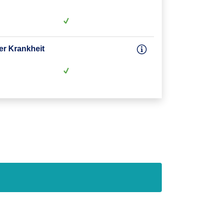
er Krankheit
7. Lebenstag
 (DZU)
8 Jahre