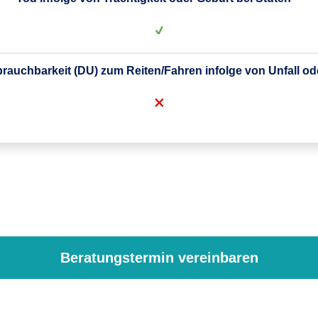
auchbarkeit (DU) zum Reiten/Fahren infolge von Unfall od
Dauernde Unbrauchbarkeit (DU) infolge Unfall
Mindestaufnahmealter
7. Lebenstag
Beratungstermin vereinbaren
Höchstaufnahmealter
e Zuchtuntauglichkeit bei gekörten/anerkannten Hengsten
13 Jahre
optional
infolge Unfall oder Krankheit