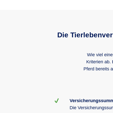
H
0 %
18 Jahre
Die Tierlebenver
20 %
Wie viel ein
Kriterien ab.
Westeuropa
Pferd bereits
Versicherungssum
Die Versicherungssumm