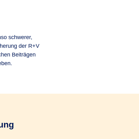
mso schwerer,
cherung der R+V
ichen Beiträgen
eben.
rung