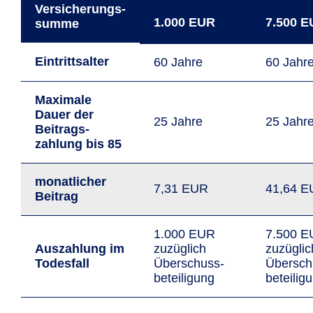
Versicherungs­
1.000 EUR
7.500 
summe
Eintrittsalter
60 Jahre
60 Jahr
Maximale
Dauer der
25 Jahre
25 Jahr
Beitrags­
zahlung bis 85
monatlicher
7,31 EUR
41,64 
Beitrag
1.000 EUR
7.500 
Auszahlung im
zuzüglich
zuzüglic
Todesfall
Überschuss­
Übersch
beteiligung
beteilig