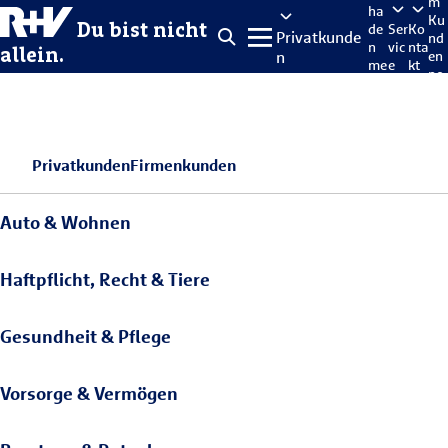
m
ha
Ku
Du bist nicht
de
Ser
Ko
Privatkunde
nd
n
vic
nta
allein.
n
en
me
e
kt
po
lde
rta
n
l
Privatkunden
Firmenkunden
Auto & Wohnen
Haftpflicht, Recht & Tiere
Gesundheit & Pflege
Vorsorge & Vermögen