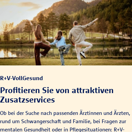
Einkommens- und
abgesichert werden.
Vermögensschutz
Steuerfreiheit
•
für Sie und Ihre
und
Angehörigen. Hier
Arbeitgeberzuschus
erfahren Sie mehr
Die Leistung aus
s:
über unsere
der
Pflegemonatsgeldve
Beitragsentlastung
.
rsicherung
ist steuerfrei. Ihr
Arbeitgeber
übernimmt bis zu 50
% des Beitrages,
R+V-VollGesund
denn der Beitrag ist
Profitieren Sie von attraktiven
wie der Beitrag für
die private
Zusatzservices
Krankenversicherun
g
Ob bei der Suche nach passenden Ärztinnen und Ärzten,
arbeitgeberzuschuss
rund um Schwangerschaft und Familie, bei Fragen zur
fähig.
mentalen Gesundheit oder in Pflegesituationen: R+V-