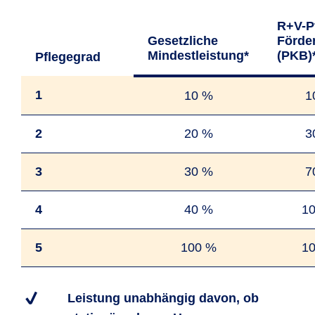
R+V-P
Gesetzliche
Förde
Mindestleistung*
(PKB)
Pflege­grad
1
10 %
1
2
20 %
3
3
30 %
7
4
40 %
1
5
100 %
1
Leistung unabhängig davon, ob