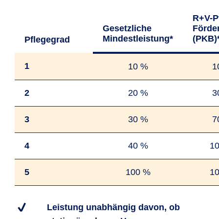
R+V-P
Gesetzliche
Förde
Mindestleistung*
(PKB)
Pflege­grad
1
10 %
1
2
20 %
3
3
30 %
7
4
40 %
1
5
100 %
1
Leistung unabhängig davon, ob