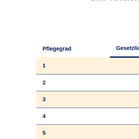
Gesetzli
Pflege­grad
1
2
3
4
5