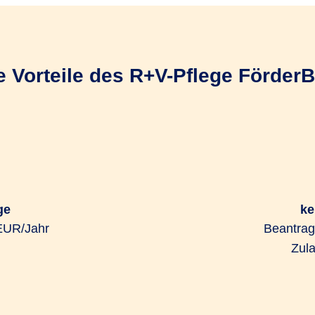
e Vorteile des R+V-Pflege Förder
ge
ke
EUR/Jahr
Beantrag
Zul