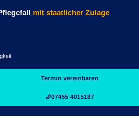
Pflegefall
mit staatlicher Zulage
gkeit
Termin vereinbaren
07455 4015187