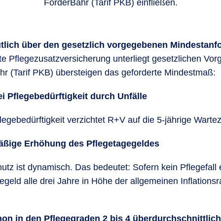
FörderBahr (Tarif PKB) einfließen.
tlich über den gesetzlich vorgegebenen Mindestanf
rte Pflegezusatzversicherung unterliegt gesetzlichen Vo
r (Tarif PKB) übersteigen das geforderte Mindestmaß:
i Pflegebedürftigkeit durch Unfälle
legebedürftigkeit verzichtet R+V auf die 5-jährige Wartez
ßige Erhöhung des Pflegetagegeldes
tz ist dynamisch. Das bedeutet: Sofern kein Pflegefall e
egeld alle drei Jahre in Höhe der allgemeinen Inflation
hon in den Pflegegraden 2 bis 4 überdurchschnittlic