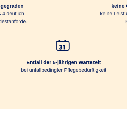
legegraden
keine
 4 deut­lich
keine Leist
est­an­for­de­
Entfall der 5-jährigen Wartezeit
bei unfallbedingter Pflegebedürftigkeit