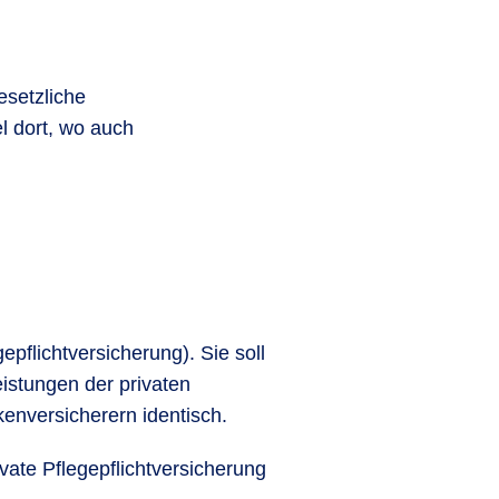
g
esetzliche
l dort, wo auch
epflichtversicherung). Sie soll
eistungen der privaten
kenversicherern identisch.
ate Pflegepflichtversicherung