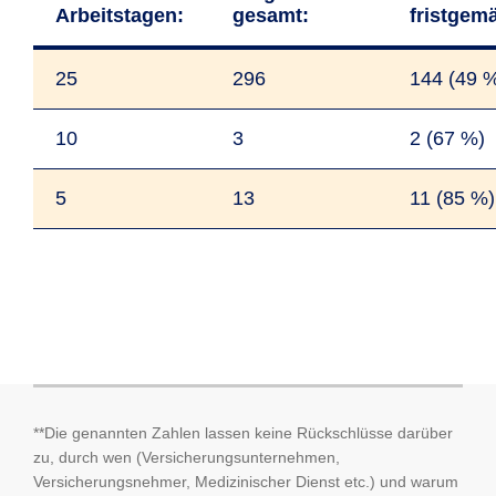
Arbeitstagen:
gesamt:
fristgem
25
296
144 (49 
10
3
2 (67 %)
5
13
11 (85 %)
Folgende Zahlen wurden im Jahr 2024
Folgende Zahlen wurden im Jahr 2023
Folgende Zahlen wurden im Jahr 2022
**Die genannten Zahlen lassen keine Rückschlüsse darüber
ausgewertet:
ausgewertet:
ausgewertet:
zu, durch wen (Versicherungsunternehmen,
Versicherungsnehmer, Medizinischer Dienst etc.) und warum