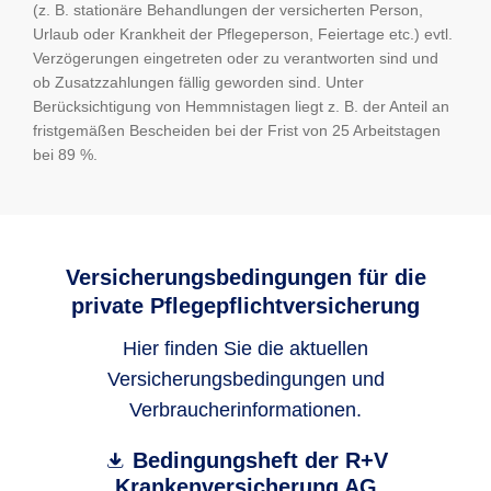
Begutach­
Begutach­
(z. B. stationäre Behandlungen der versicherten Person,
Frist in
tungen
Be
Frist in
tungen
Be
Urlaub oder Krankheit der Pflegeperson, Feiertage etc.) evtl.
Begutach­
Arbeitstagen:
gesamt:
fr
Arbeitstagen:
gesamt:
fr
Verzögerungen eingetreten oder zu verantworten sind und
Frist in
tungen
Be
ob Zusatzzahlungen fällig geworden sind. Unter
Arbeitstagen:
gesamt:
fr
Berücksichtigung von Hemmnistagen liegt z. B. der Anteil an
25
191
10
25
185
14
fristgemäßen Bescheiden bei der Frist von 25 Arbeitstagen
25
231
15
bei 89 %.
10
1
1 
10
0
0 
10
2
2 
5
17
15
5
20
18
5
22
19
Versicherungsbedingungen für die
private Pflegepflichtversicherung
Hier finden Sie die aktuellen
Versicherungsbedingungen und
Verbraucherinformationen.
Bedingungsheft der R+V
Krankenversicherung AG