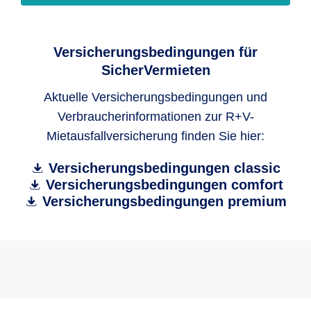
Ratenzahlung),
keine Rechtsstreitigkeiten (z.B. auch
Versicherungsbedingungen für
strittige Mietminderungen) mit dem
SicherVermieten
Mieter,
Aktuelle Versicherungsbedingungen und
keine Verletzungen des Mietvertrages
Verbraucherinformationen zur R+V-
durch den Mieter
Mietausfallversicherung finden Sie hier:
keine zerstörten, beschädigten oder
Versicherungsbedingungen classic
entwendeten Sachen/Gegenstände
Versicherungsbedingungen comfort
der Wohnung, die noch nicht ersetzt
Versicherungsbedingungen premium
wurden.
Die Bonität des Mieters wurde
ausreichend geprüft, entweder durch
einen Einkommensnachweis des