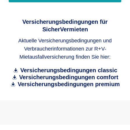
Ratenzahlung),
keine Rechtsstreitigkeiten (z.B. auch
Versicherungsbedingungen für
strittige Mietminderungen) mit dem
SicherVermieten
Mieter,
Aktuelle Versicherungsbedingungen und
keine Verletzungen des Mietvertrages
Verbraucherinformationen zur R+V-
durch den Mieter
Mietausfallversicherung finden Sie hier:
keine zerstörten, beschädigten oder
Versicherungsbedingungen classic
entwendeten Sachen/Gegenstände
Versicherungsbedingungen comfort
der Wohnung, die noch nicht ersetzt
Versicherungsbedingungen premium
wurden.
Die Bonität des Mieters wurde
ausreichend geprüft, entweder durch
einen Einkommensnachweis des