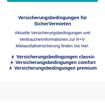
Ratenzahlung),
keine Rechtsstreitigkeiten (z.B. auch
Versicherungsbedingungen für
strittige Mietminderungen) mit dem
SicherVermieten
Mieter,
Aktuelle Versicherungsbedingungen und
keine Verletzungen des Mietvertrages
Verbraucherinformationen zur R+V-
durch den Mieter
Mietausfallversicherung finden Sie hier:
keine zerstörten, beschädigten oder
Versicherungsbedingungen classic
entwendeten Sachen/Gegenstände
Versicherungsbedingungen comfort
der Wohnung, die noch nicht ersetzt
Versicherungsbedingungen premium
wurden.
Die Bonität des Mieters wurde
ausreichend geprüft, entweder durch
einen Einkommensnachweis des