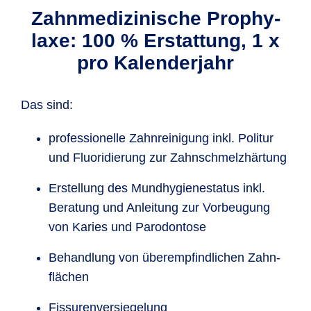
Zahn­medi­zinische Prophy­
laxe: 100 % Erstattung, 1 x
pro Kalenderjahr
Das sind:
professionelle Zahn­reinigung inkl. Politur
und Fluoridierung zur Zahn­schmelz­härtung
Erstellung des Mund­hygiene­status inkl.
Beratung und Anleitung zur Vorbeugung
von Karies und Paro­dontose
Behand­lung von überempfind­lichen Zahn­
flächen
Fissuren­versiegelung