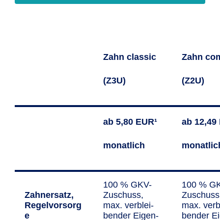
Zahn classic
Zahn com
(Z3U)
(Z2U)
ab 5,80 EUR¹
ab 12,49
monatlich
monatlic
100 % GKV-
100 % G
Zahnersatz,
Zuschuss,
Zuschuss
Regelvorsorg
max. ver­blei­
max. verb
e
ben­der Eigen­
bender E