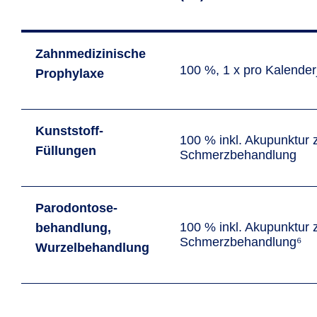
Zahn­medi­­zinische
100 %, 1 x pro Kalender­
Prophylaxe
Kunststoff-
100 % inkl. Akupunktur 
Füllungen
Schmerz­behandlung
Paro­dontose­
100 % inkl. Akupunktur 
behand­lung,
Schmerz­behandlung⁶
Wurzel­behand­lung