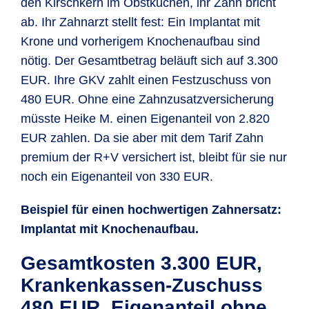
den Kirsch­kern im Obst­kuchen, ihr Zahn bricht
ab. Ihr Zahn­arzt stellt fest: Ein Implan­tat mit
Krone und vorherigem Knochen­aufbau sind
nötig. Der Gesamt­betrag beläuft sich auf 3.300
EUR. Ihre GKV zahlt einen Fest­zuschuss von
480 EUR. Ohne eine Zahnzusatz­versiche­rung
müsste Heike M. einen Eigenanteil von 2.820
EUR zahlen. Da sie aber mit dem Tarif Zahn
premium der R+V versichert ist, bleibt für sie nur
noch ein Eigen­anteil von 330 EUR.
Beispiel für einen hoch­wertigen Zahn­ersatz:
Implantat mit Knochen­aufbau.
Gesamtkosten 3.300 EUR,
Krankenkassen-Zuschuss
480 EUR, Eigenanteil ohne