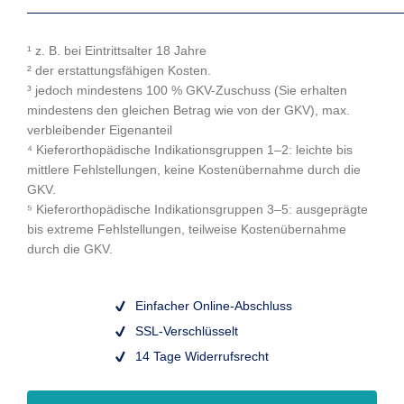
¹ z. B. bei Eintritts­alter 18 Jahre
² der erstattungs­fähigen Kosten.
³ jedoch mindestens 100 % GKV-Zuschuss (Sie erhalten
mindestens den gleichen Betrag wie von der GKV), max.
verblei­bender Eigen­anteil
⁴ Kiefer­orthopä­dische Indikations­gruppen 1–2: leichte bis
mittlere Fehl­stellungen, keine Kosten­über­nahme durch die
GKV.
⁵ Kiefer­ortho­pädische Indikations­gruppen 3–5: ausgeprägte
bis extreme Fehl­stellungen, teil­weise Kosten­über­nahme
durch die GKV.
Einfacher Online-Abschluss
SSL-Verschlüsselt
14 Tage Widerrufsrecht