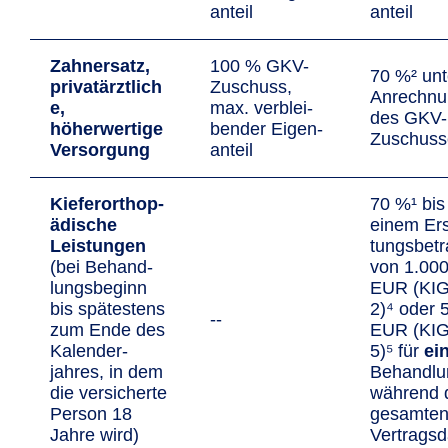
anteil
anteil
Zahnersatz,
100 % GKV-
70 %² unt
privatärztlich
Zuschuss,
An­rechn
e,
max. ver­blei­
des GKV-
höherwertige
ben­der Eigen­
Zuschuss
Versorgung
anteil
Kiefer­orthop­
70 %¹ bis
ädische
einem Ers
Leistungen
tungs­bet
(bei Behand­
von 1.00
lungs­beginn
EUR (KIG
bis spätes­tens
2)⁴ oder 
--
zum Ende des
EUR (KIG
Kalender­
5)⁵ für
ei
jahres, in dem
Behand­­l
die versi­cherte
wäh­rend 
Person 18
gesamte
Jahre wird)
Vertrags­