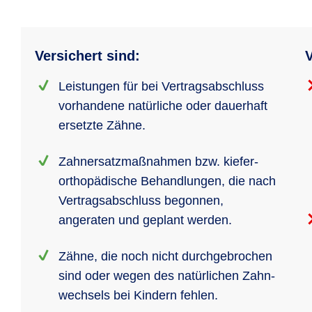
Versichert sind:
V
Leistungen für bei Vertrags­abschluss
vorhandene natürliche oder dauerhaft
ersetzte Zähne.
Zahnersatz­maßnahmen bzw. kiefer­
ortho­pädische Behand­lungen, die nach
Vertrags­abschluss begonnen,
angeraten und geplant werden.
Zähne, die noch nicht durch­ge­brochen
sind oder wegen des natürlichen Zahn­
wechsels bei Kindern fehlen.