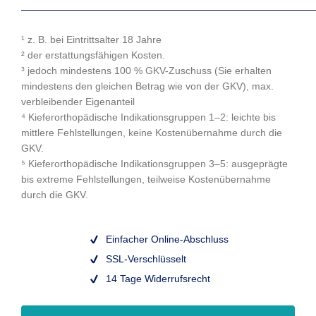
¹ z. B. bei Eintritts­alter 18 Jahre
² der erstattungs­fähigen Kosten.
³ jedoch mindestens 100 % GKV-Zuschuss (Sie erhalten
mindestens den gleichen Betrag wie von der GKV), max.
verblei­bender Eigen­anteil
⁴ Kiefer­orthopä­dische Indikations­gruppen 1–2: leichte bis
mittlere Fehl­stellungen, keine Kosten­über­nahme durch die
GKV.
⁵ Kiefer­ortho­pädische Indikations­gruppen 3–5: ausgeprägte
bis extreme Fehl­stellungen, teil­weise Kosten­über­nahme
durch die GKV.
Einfacher Online-Abschluss
SSL-Verschlüsselt
14 Tage Widerrufsrecht