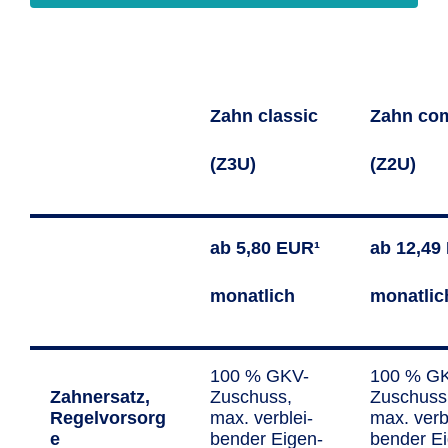
Zahn classic
Zahn com
(Z3U)
(Z2U)
ab 5,80 EUR¹
ab 12,49
monatlich
monatlic
100 % GKV-
100 % G
Zahnersatz,
Zuschuss,
Zuschuss
Regelvorsorg
max. ver­blei­
max. verb
e
ben­der Eigen­
bender E