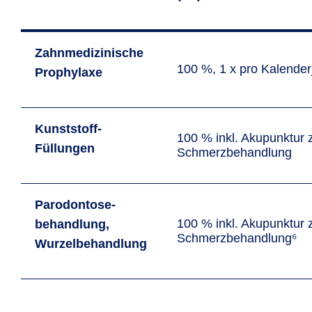
Zahn­medi­­zinische
100 %, 1 x pro Kalender­
Prophylaxe
Kunststoff-
100 % inkl. Akupunktur 
Füllungen
Schmerz­behandlung
Paro­dontose­
100 % inkl. Akupunktur 
behand­lung,
Schmerz­behandlung⁶
Wurzel­behand­lung