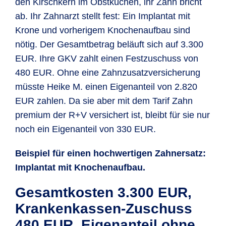
den Kirsch­kern im Obst­kuchen, ihr Zahn bricht
ab. Ihr Zahn­arzt stellt fest: Ein Implan­tat mit
Krone und vorherigem Knochen­aufbau sind
nötig. Der Gesamt­betrag beläuft sich auf 3.300
EUR. Ihre GKV zahlt einen Fest­zuschuss von
480 EUR. Ohne eine Zahnzusatz­versiche­rung
müsste Heike M. einen Eigenanteil von 2.820
EUR zahlen. Da sie aber mit dem Tarif Zahn
premium der R+V versichert ist, bleibt für sie nur
noch ein Eigen­anteil von 330 EUR.
Beispiel für einen hoch­wertigen Zahn­ersatz:
Implantat mit Knochen­aufbau.
Gesamtkosten 3.300 EUR,
Krankenkassen-Zuschuss
480 EUR, Eigenanteil ohne