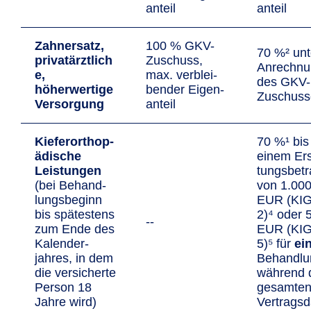
anteil
anteil
Zahnersatz,
100 % GKV-
70 %² unt
privatärztlich
Zuschuss,
An­rechn
e,
max. ver­blei­
des GKV-
höherwertige
ben­der Eigen­
Zuschuss
Versorgung
anteil
Kiefer­orthop­
70 %¹ bis
ädische
einem Ers
Leistungen
tungs­bet
(bei Behand­
von 1.00
lungs­beginn
EUR (KIG
bis spätes­tens
2)⁴ oder 
--
zum Ende des
EUR (KIG
Kalender­
5)⁵ für
ei
jahres, in dem
Behand­­l
die versi­cherte
wäh­rend 
Person 18
gesamte
Jahre wird)
Vertrags­