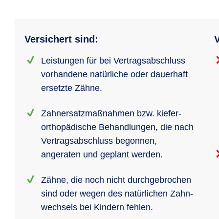
Versichert sind:
V
Leistungen für bei Vertrags­abschluss
vorhandene natürliche oder dauerhaft
ersetzte Zähne.
Zahnersatz­maßnahmen bzw. kiefer­
ortho­pädische Behand­lungen, die nach
Vertrags­abschluss begonnen,
angeraten und geplant werden.
Zähne, die noch nicht durch­ge­brochen
sind oder wegen des natürlichen Zahn­
wechsels bei Kindern fehlen.