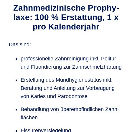
Zahn­medi­zinische Prophy­
laxe: 100 % Erstattung, 1 x
pro Kalenderjahr
Das sind:
professionelle Zahn­reinigung inkl. Politur
und Fluoridierung zur Zahn­schmelz­härtung
Erstellung des Mund­hygiene­status inkl.
Beratung und Anleitung zur Vorbeugung
von Karies und Paro­dontose
Behand­lung von überempfind­lichen Zahn­
flächen
Fissuren­versiegelung