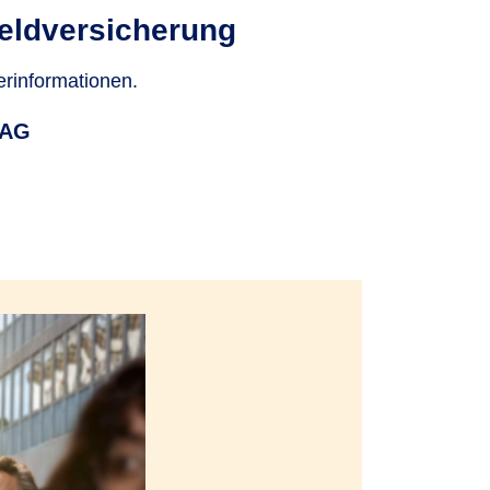
eld­versicherung
erinformationen.
 AG