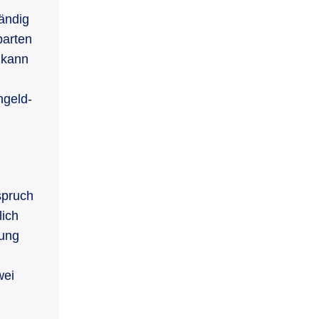
ändig
barten
 kann
ngeld-
spruch
lich
lung
wei