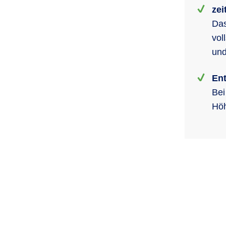
zei
Das
vol
und
En
Bei
Höh