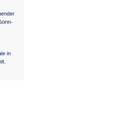
hender
 Sonn-
le in
lt.