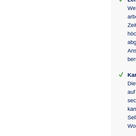
Wen
arb
Zei
höc
abg
Ans
ber
Kar
Die
auf
sec
kan
Sel
Wo