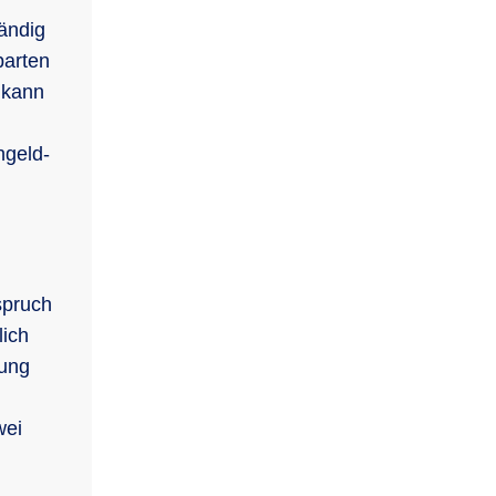
ändig
barten
 kann
ngeld-
spruch
lich
lung
wei