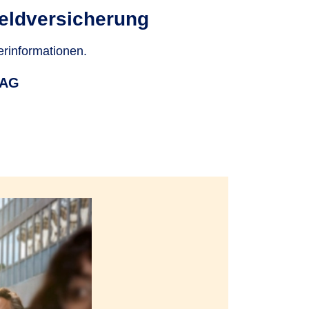
eld­versicherung
erinformationen.
 AG