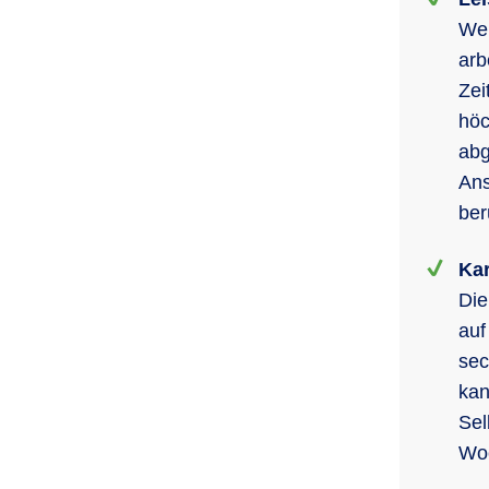
Wen
arb
Zei
höc
abg
Ans
ber
Kar
Die
auf
sec
kan
Sel
Wo