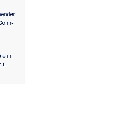
hender
 Sonn-
le in
lt.