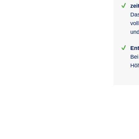
zei
Das
vol
und
En
Bei
Höh