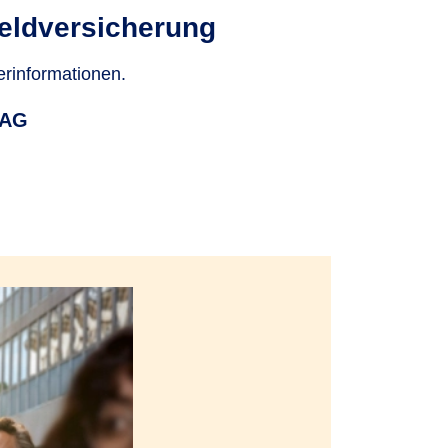
eld­versicherung
erinformationen.
 AG