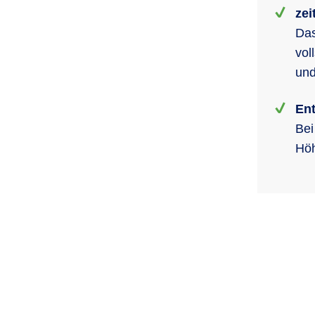
zei
Das
vol
und
En
Bei
Höh