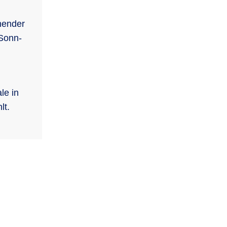
hender
 Sonn-
le in
lt.