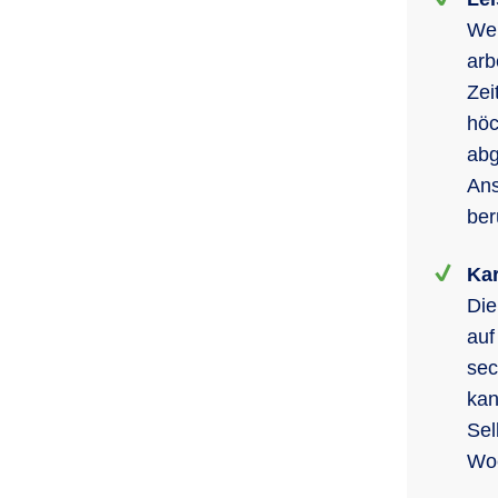
Wen
arb
Zei
höc
abg
Ans
ber
Kar
Die
auf
sec
kan
Sel
Wo