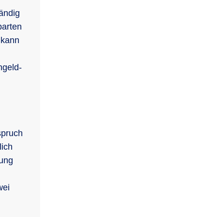
ändig
barten
 kann
ngeld-
spruch
lich
lung
wei