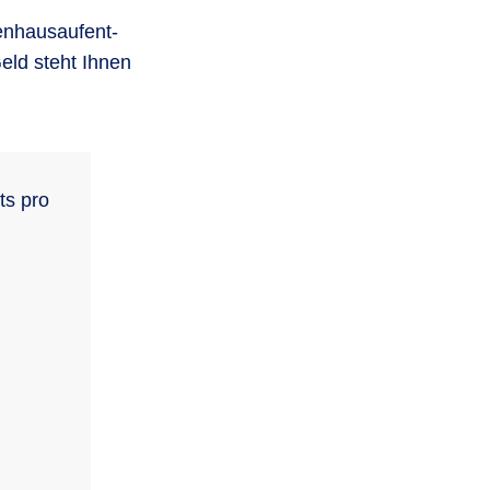
en­hausaufent­
eld steht Ihnen
ts pro