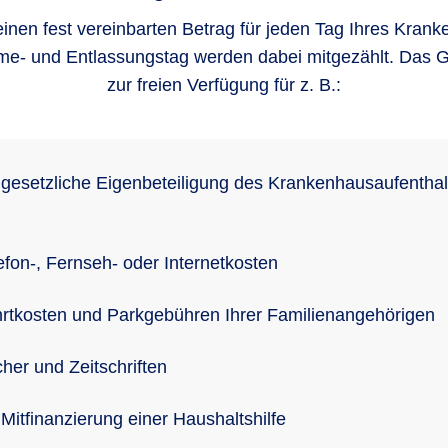
einen fest vereinbarten Betrag für jeden Tag Ihres Krank
me- und Entlassungstag werden dabei mitgezählt. Das G
zur freien Verfügung für z. B.:
 gesetzliche Eigenbe­teiligung des Kranken­haus­aufent­hal
g
efon-, Fernseh- oder Internetkosten
rt­kosten und Park­gebühren Ihrer Familien­ange­hörigen
her und Zeitschriften
 Mitfinan­zierung einer Haushalts­hilfe