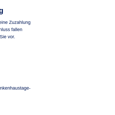
g
 eine Zuzahlung
luss fallen
Sie vor.
anken­haus­tage­