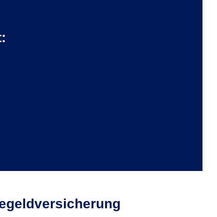
:
egeld­versicherung