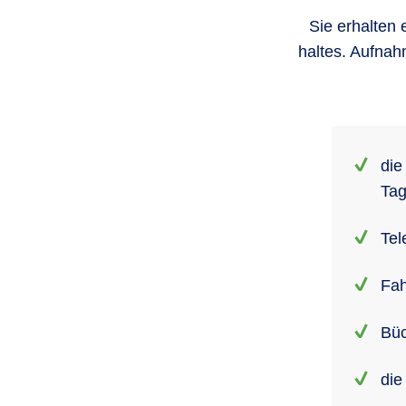
Sie erhalten 
haltes. Aufnah
die
Ta
Tel
Fah
Büc
die