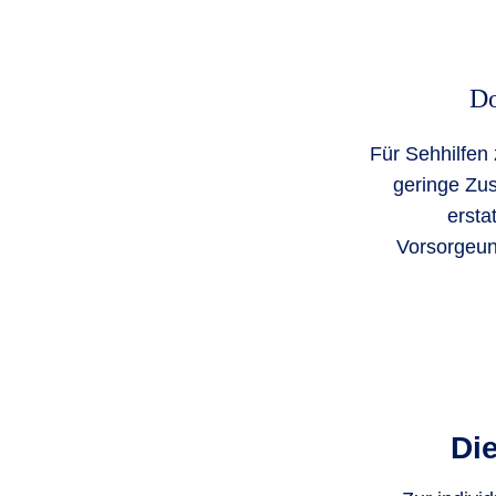
Do
Für Sehhilfen
geringe Zu
ersta
Vorsorgeun
Die