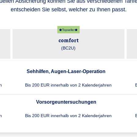
duellen Absicherung können Sie aus verschiedenen Tarif
entscheiden Sie selbst, welcher zu Ihnen passt.
Topseller
comfort
(BC2U)
Sehhilfen, Augen-Laser-Operation
n
Bis 200 EUR inner­halb von 2 Kalender­jahren
Vorsorgeuntersuchungen
n
Bis 200 EUR inner­halb von 2 Kalender­jahren