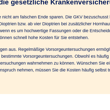
die gesetzliche Krankenversicher
e nicht am falschen Ende sparen. Die GKV bezu­schusst be
ioptrien bzw. ab vier Dioptrien bei zusätz­licher Horn­ha
h wenn es um hochwertige Fassungen oder die Entscheidung
können schnell hohe Kosten für Sie entstehen.
ngen aus. Regel­mäßige Vorsorge­unter­suchungen ermög­lic
 bestimmte Vorsorge­unter­suchungen. Obwohl es häufig g
Unter­suchungen wahrnehmen zu können. Wünschen Sie ei
Anspruch nehmen, müssen Sie die Kosten häufig selbst t