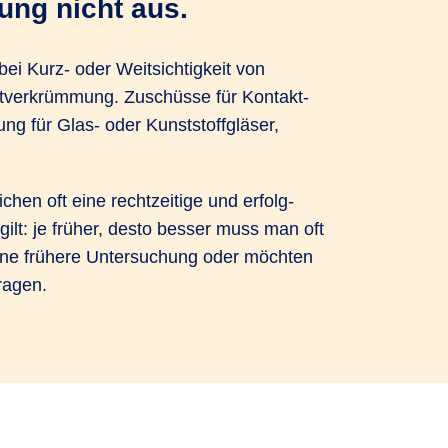
ung nicht aus.
i Kurz- oder Weit­sichtigkeit von
ut­ver­krüm­mung. Zuschüsse für Kontakt­
 für Glas- oder Kunst­stoff­gläser,
hen oft eine recht­zeitige und erfolg­
ilt: je früher, desto besser muss man oft
ne frühere Unter­suchung oder möchten
ragen.