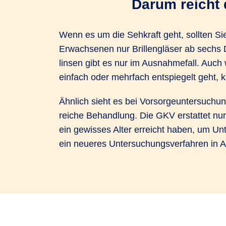
Darum reicht 
Wenn es um die Sehkraft geht, sollten Si
Erwach­senen nur Brillen­gläser ab sechs D
linsen gibt es nur im Ausnahme­fall. Auc
einfach oder mehrfach ent­spiegelt geht, 
Ähnlich sieht es bei Vorsorge­unter­suchu
reiche Behand­lung. Die GKV erstattet nur
ein gewisses Alter erreicht haben, um 
ein neueres Unter­suchungs­verfahren in 