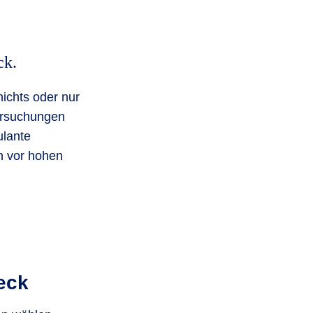
ck.
ichts oder nur
ersuchungen
ulante
h vor hohen
heck