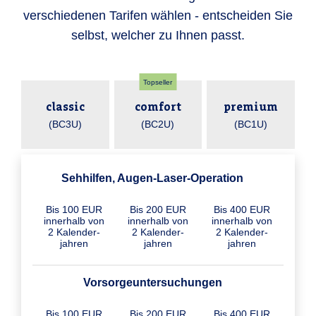
verschiedenen Tarifen wählen - entscheiden Sie
selbst, welcher zu Ihnen passt.
Topseller
classic
comfort
premium
(BC3U)
(BC2U)
(BC1U)
Sehhilfen, Augen-Laser-Operation
Bis 100 EUR
Bis 200 EUR
Bis 400 EUR
inner­halb von
inner­halb von
inner­halb von
2 Kalender­
2 Kalender­
2 Kalender­
jahren
jahren
jahren
Vorsorgeuntersuchungen
Bis 100 EUR
Bis 200 EUR
Bis 400 EUR