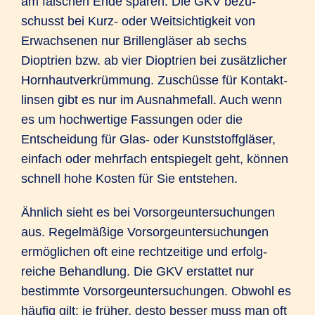
am falschen Ende sparen. Die GKV bezu­
schusst bei Kurz- oder Weit­sichtigkeit von
Erwach­senen nur Brillen­gläser ab sechs
Dioptrien bzw. ab vier Dioptrien bei zusätz­licher
Horn­haut­ver­krüm­mung. Zuschüsse für Kontakt­
linsen gibt es nur im Ausnahme­fall. Auch wenn
es um hochwertige Fassungen oder die
Entscheidung für Glas- oder Kunst­stoff­gläser,
einfach oder mehrfach ent­spiegelt geht, können
schnell hohe Kosten für Sie entstehen.
Ähnlich sieht es bei Vorsorge­unter­suchungen
aus. Regel­mäßige Vorsorge­unter­suchungen
ermög­lichen oft eine recht­zeitige und erfolg­
reiche Behand­lung. Die GKV erstattet nur
bestimmte Vorsorge­unter­suchungen. Obwohl es
häufig gilt: je früher, desto besser muss man oft