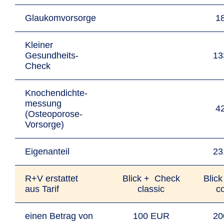
Glaukomvorsorge
1
Kleiner
Gesundheits-
13
Check
Knochendichte­
messung
4
(Osteoporose-
Vorsorge)
Eigenanteil
23
R+V erstattet
Blick + Check
Blic
aus Tarif
classic
c
einen Betrag von
100 EUR
20