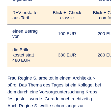
R+V erstattet
Blick + Check
Blick + 
aus Tarif
classic
comfo
einen Betrag
100 EUR
200 E
von
die Brille
kostet statt
380 EUR
280 E
480 EUR
Frau Regine S. arbeitet in einem Architektur­
büro. Das Thema des Tages ist ein Kollege, bei
dem durch eine Vorsorge­unter­suchung Krebs
festgestellt wurde. Gerade noch recht­zeitig.
Auch Regine S. wollte schon lange zur