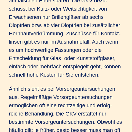
am falschen Ende sparen. Die GKV bezu­
schusst bei Kurz- oder Weit­sichtigkeit von
Erwach­senen nur Brillen­gläser ab sechs
Dioptrien bzw. ab vier Dioptrien bei zusätz­licher
Horn­haut­ver­krüm­mung. Zuschüsse für Kontakt­
linsen gibt es nur im Ausnahme­fall. Auch wenn
es um hochwertige Fassungen oder die
Entscheidung für Glas- oder Kunst­stoff­gläser,
einfach oder mehrfach ent­spiegelt geht, können
schnell hohe Kosten für Sie entstehen.
Ähnlich sieht es bei Vorsorge­unter­suchungen
aus. Regel­mäßige Vorsorge­unter­suchungen
ermög­lichen oft eine recht­zeitige und erfolg­
reiche Behand­lung. Die GKV erstattet nur
bestimmte Vorsorge­unter­suchungen. Obwohl es
häufig gilt: je früher, desto besser muss man oft