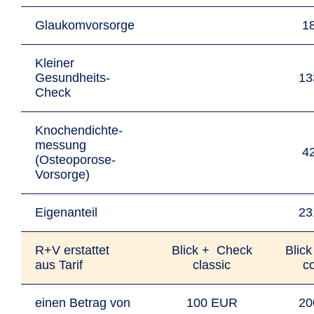
Glaukomvorsorge
1
Kleiner
Gesundheits-
13
Check
Knochendichte­
messung
4
(Osteoporose-
Vorsorge)
Eigenanteil
23
R+V erstattet
Blick + Check
Blic
aus Tarif
classic
c
einen Betrag von
100 EUR
20