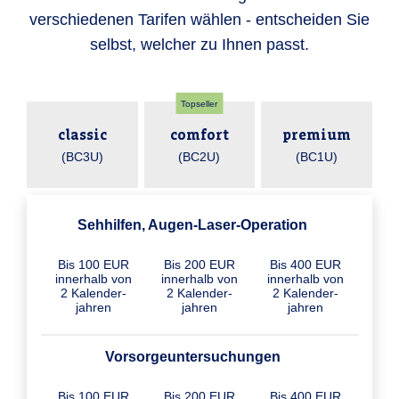
verschiedenen Tarifen wählen - entscheiden Sie
selbst, welcher zu Ihnen passt.
Topseller
classic
comfort
premium
(BC3U)
(BC2U)
(BC1U)
Sehhilfen, Augen-Laser-Operation
Bis 100 EUR
Bis 200 EUR
Bis 400 EUR
inner­halb von
inner­halb von
inner­halb von
2 Kalender­
2 Kalender­
2 Kalender­
jahren
jahren
jahren
Vorsorgeuntersuchungen
Bis 100 EUR
Bis 200 EUR
Bis 400 EUR