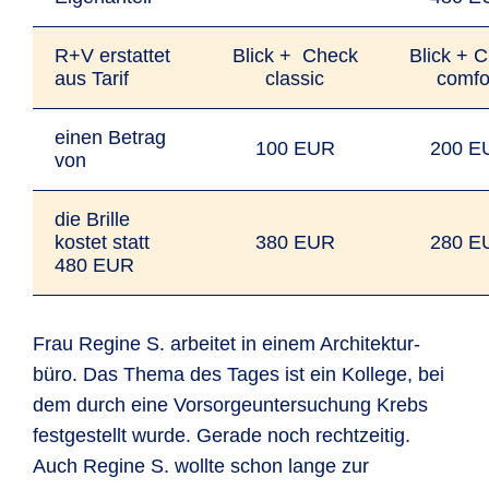
R+V erstattet
Blick + Check
Blick + 
aus Tarif
classic
comfo
einen Betrag
100 EUR
200 E
von
die Brille
kostet statt
380 EUR
280 E
480 EUR
Frau Regine S. arbeitet in einem Architektur­
büro. Das Thema des Tages ist ein Kollege, bei
dem durch eine Vorsorge­unter­suchung Krebs
festgestellt wurde. Gerade noch recht­zeitig.
Auch Regine S. wollte schon lange zur