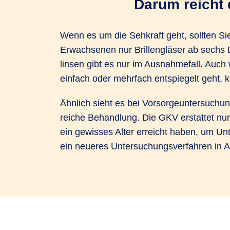
Darum reicht 
Wenn es um die Sehkraft geht, sollten Si
Erwach­senen nur Brillen­gläser ab sechs D
linsen gibt es nur im Ausnahme­fall. Auc
einfach oder mehrfach ent­spiegelt geht, 
Ähnlich sieht es bei Vorsorge­unter­suchu
reiche Behand­lung. Die GKV erstattet nur
ein gewisses Alter erreicht haben, um 
ein neueres Unter­suchungs­verfahren in 