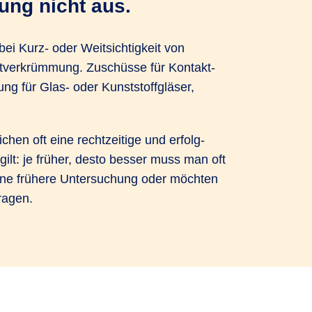
ung nicht aus.
i Kurz- oder Weit­sichtigkeit von
ut­ver­krüm­mung. Zuschüsse für Kontakt­
 für Glas- oder Kunst­stoff­gläser,
hen oft eine recht­zeitige und erfolg­
ilt: je früher, desto besser muss man oft
ne frühere Unter­suchung oder möchten
ragen.