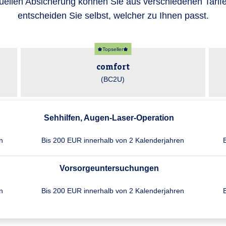
duellen Absicherung können Sie aus verschiedenen Tarif
entscheiden Sie selbst, welcher zu Ihnen passt.
Topseller
comfort
(BC2U)
Sehhilfen, Augen-Laser-Operation
n
Bis 200 EUR inner­halb von 2 Kalender­jahren
Vorsorgeuntersuchungen
n
Bis 200 EUR inner­halb von 2 Kalender­jahren