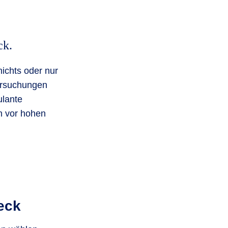
ck.
ichts oder nur
ersuchungen
ulante
h vor hohen
heck