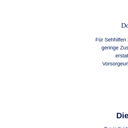
Do
Für Sehhilfen
geringe Zu
ersta
Vorsorgeun
Die