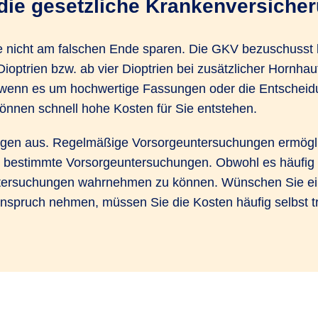
die gesetzliche Krankenversicher
e nicht am falschen Ende sparen. Die GKV bezu­schusst be
ioptrien bzw. ab vier Dioptrien bei zusätz­licher Horn­ha
h wenn es um hochwertige Fassungen oder die Entscheidung
können schnell hohe Kosten für Sie entstehen.
ngen aus. Regel­mäßige Vorsorge­unter­suchungen ermög­lic
 bestimmte Vorsorge­unter­suchungen. Obwohl es häufig g
Unter­suchungen wahrnehmen zu können. Wünschen Sie ei
Anspruch nehmen, müssen Sie die Kosten häufig selbst t