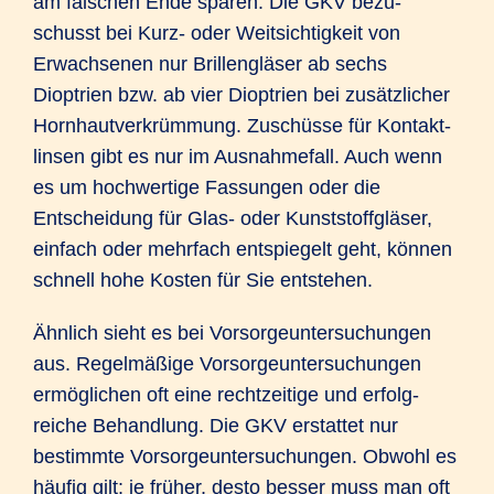
am falschen Ende sparen. Die GKV bezu­
schusst bei Kurz- oder Weit­sichtigkeit von
Erwach­senen nur Brillen­gläser ab sechs
Dioptrien bzw. ab vier Dioptrien bei zusätz­licher
Horn­haut­ver­krüm­mung. Zuschüsse für Kontakt­
linsen gibt es nur im Ausnahme­fall. Auch wenn
es um hochwertige Fassungen oder die
Entscheidung für Glas- oder Kunst­stoff­gläser,
einfach oder mehrfach ent­spiegelt geht, können
schnell hohe Kosten für Sie entstehen.
Ähnlich sieht es bei Vorsorge­unter­suchungen
aus. Regel­mäßige Vorsorge­unter­suchungen
ermög­lichen oft eine recht­zeitige und erfolg­
reiche Behand­lung. Die GKV erstattet nur
bestimmte Vorsorge­unter­suchungen. Obwohl es
häufig gilt: je früher, desto besser muss man oft