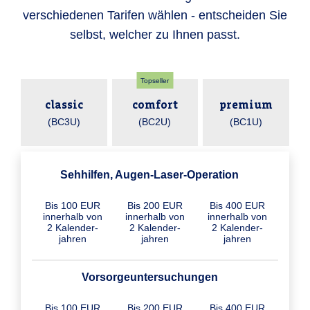
verschiedenen Tarifen wählen - entscheiden Sie
selbst, welcher zu Ihnen passt.
Topseller
classic
comfort
premium
(BC3U)
(BC2U)
(BC1U)
Sehhilfen, Augen-Laser-Operation
Bis 100 EUR
Bis 200 EUR
Bis 400 EUR
inner­halb von
inner­halb von
inner­halb von
2 Kalender­
2 Kalender­
2 Kalender­
jahren
jahren
jahren
Vorsorgeuntersuchungen
Bis 100 EUR
Bis 200 EUR
Bis 400 EUR