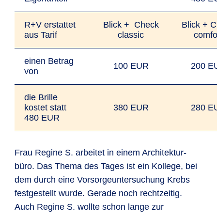
R+V erstattet
Blick + Check
Blick + 
aus Tarif
classic
comfo
einen Betrag
100 EUR
200 E
von
die Brille
kostet statt
380 EUR
280 E
480 EUR
Frau Regine S. arbeitet in einem Architektur­
büro. Das Thema des Tages ist ein Kollege, bei
dem durch eine Vorsorge­unter­suchung Krebs
festgestellt wurde. Gerade noch recht­zeitig.
Auch Regine S. wollte schon lange zur