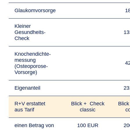
Glaukomvorsorge
1
Kleiner
Gesundheits-
13
Check
Knochendichte­
messung
4
(Osteoporose-
Vorsorge)
Eigenanteil
23
R+V erstattet
Blick + Check
Blic
aus Tarif
classic
c
einen Betrag von
100 EUR
20