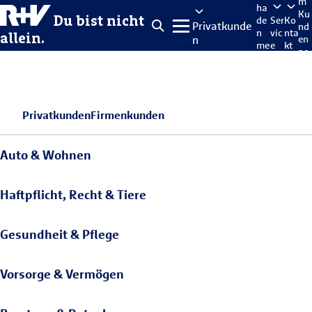
m
ha
Ku
Du bist nicht
de
Ser
Ko
Privatkunde
nd
n
vic
nta
allein.
n
en
me
e
kt
po
lde
rta
n
l
Privatkunden
Firmenkunden
Auto & Wohnen
Haftpflicht, Recht & Tiere
Gesundheit & Pflege
Vorsorge & Vermögen