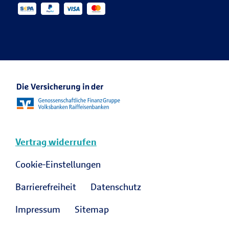
Kontakt für die Medien
Veranstaltungen
R+V Re
Ansprechpartner Karriere
R+V Karriere Blog
Vertrag widerrufen
Cookie-Einstellungen
Barrierefreiheit
Datenschutz
Impressum
Sitemap