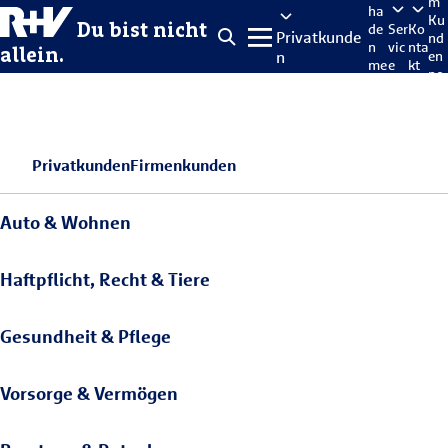
m
ha
Ku
Du bist nicht
de
Ser
Ko
Privatkunde
nd
n
vic
nta
allein.
n
en
me
e
kt
po
lde
rta
n
l
Privatkunden
Firmenkunden
Auto & Wohnen
Haftpflicht, Recht & Tiere
Gesundheit & Pflege
Vorsorge & Vermögen